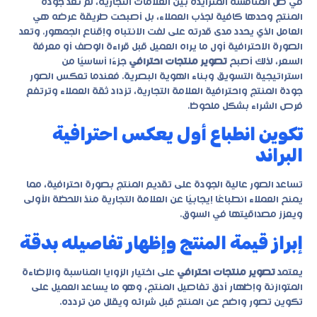
في ظل المنافسة المتزايدة بين العلامات التجارية، لم تعد جودة
المنتج وحدها كافية لجذب العملاء، بل أصبحت طريقة عرضه هي
العامل الذي يحدد مدى قدرته على لفت الانتباه وإقناع الجمهور. وتعد
الصورة الاحترافية أول ما يراه العميل قبل قراءة الوصف أو معرفة
السعر، لذلك أصبح
تصوير منتجات احترافي
جزءًا أساسيًا من
استراتيجية التسويق وبناء الهوية البصرية. فعندما تعكس الصور
جودة المنتج واحترافية العلامة التجارية، تزداد ثقة العملاء وترتفع
فرص الشراء بشكل ملحوظ.
تكوين انطباع أول يعكس احترافية
البراند
تساعد الصور عالية الجودة على تقديم المنتج بصورة احترافية، مما
يمنح العملاء انطباعًا إيجابيًا عن العلامة التجارية منذ اللحظة الأولى
ويعزز مصداقيتها في السوق.
إبراز قيمة المنتج وإظهار تفاصيله بدقة
يعتمد
تصوير منتجات احترافي
على اختيار الزوايا المناسبة والإضاءة
المتوازنة وإظهار أدق تفاصيل المنتج، وهو ما يساعد العميل على
تكوين تصور واضح عن المنتج قبل شرائه ويقلل من تردده.