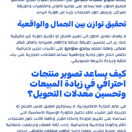
يعتمد
تصوير منتجات احترافي
على استخدام أسلوب تعديل متناسق
لجميع الصور، مما يساعد على توحيد الألوان والخلفيات وطريقة
العرض، ويجعل صور المنتجات جزءًا من هوية البراند.
تحقيق توازن بين الجمال والواقعية
لا يهدف تعديل الصور إلى تغيير المنتج أو تقديم صورة غير حقيقية
عنه، بل إلى تحسين طريقة عرضه وإظهار مميزاته بأفضل شكل
ممكن. ولهذا تعتمد
براندي ستوديو
على تقنيات تحرير احترافية
تضمن إنتاج صور جذابة وواقعية تساعد العلامات التجارية على بناء
الثقة وزيادة تأثيرها التسويقي.
كيف يساعد تصوير منتجات
احترافي في زيادة المبيعات
وتحسين معدلات التحويل؟
في عالم التجارة الإلكترونية، لا يستطيع العميل لمس المنتج أو
تجربته قبل الشراء، لذلك تصبح الصورة الوسيلة الأساسية التي
تساعده على تقييم الجودة واتخاذ القرار. وكلما كانت صور المنتجات
أكثر وضوحًا وجاذبية واحترافية، زادت ثقة العملاء وارتفعت احتمالية
إتمام عملية الشراء. ولهذا أصبح
تصوير منتجات احترافي
عنصرًا