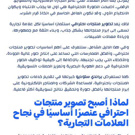
يُعرض بها أمام العملاء. ففي عالم التجارة الإلكترونية والتسويق
الرقمي، أصبحت الصورة الاحترافية هي أول ما يجذب الانتباه ويكوّن
الانطباع الأول، وقد تكون العامل الحاسم في اتخاذ قرار الشراء.
لذلك يُعد
تصوير منتجات احترافي
استثمارًا أساسيًا لكل علامة تجارية
تسعى إلى إبراز منتجاتها بشكل جذاب، وبناء الثقة مع جمهورها،
وزيادة معدلات المبيعات.
وفي هذا الدليل الشامل، ستتعرف على أهم أساسيات
تصوير منتجات
احترافي
، وأفضل الممارسات التي تساعد على إنتاج صور عالية الجودة،
والأخطاء التي يجب تجنبها، بالإضافة إلى كيفية توظيف الصور
الاحترافية في دعم الهوية البصرية وتعزيز الحملات التسويقية.
كما تستعرض
براندي ستوديو
خبرتها في تقديم خدمات تصوير
المنتجات باحترافية، لمساعدة الشركات والمتاجر الإلكترونية على
إبراز منتجاتها بأفضل صورة وتحقيق نتائج تسويقية أكثر فاعلية.
لماذا أصبح تصوير منتجات
احترافي عنصرًا أساسيًا في نجاح
العلامات التجارية؟