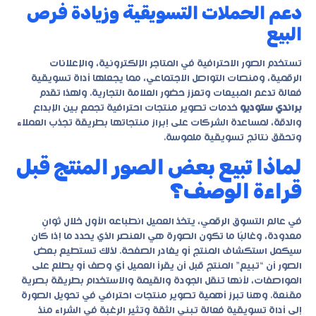
دعم الحملات التسويقية وزيادة فرص
البيع
تستخدم الصور الاحترافية في المتاجر الإلكترونية، والإعلانات
الرقمية، ومنصات التواصل الاجتماعي، مما يجعلها أداة تسويقية
فعالة تدعم المبيعات وتعزز حضور العلامة التجارية. ولهذا تقدم
براندي ستوديو
خدمات تصوير منتجات احترافية تجمع بين الإبداع
والدقة، لمساعدة الشركات على إبراز منتجاتها بطريقة تجذب العملاء
وتحقق نتائج تسويقية ملموسة.
لماذا تبيع بعض الصور المنتج قبل
قراءة الوصف؟
في عالم التسوق الرقمي، يتخذ العميل انطباعه الأول خلال ثوانٍ
معدودة، وغالبًا ما تكون الصورة هي العنصر الذي يحدد ما إذا كان
سيكمل استكشاف المنتج أو يغادر الصفحة. لذلك تستطيع بعض
الصور أن “تبيع” المنتج قبل أن يقرأ العميل أي وصف أو يطلع على
المواصفات، لأنها تنقل الجودة والقيمة والاستخدام بطريقة بصرية
مقنعة. وهنا تبرز أهمية
تصوير منتجات احترافي
في تحويل الصورة
إلى أداة تسويقية فعالة تبني الثقة وتثير الرغبة في الشراء منذ