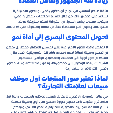
زيادة ثقة الجمهور وتفاعل العملاء
الثقة عنصر أساسي في نجاح أي حضور رقمي، والصور الاحترافية
تساعد على تحقيق ذلك من خلال تقديم المنتجات بشكل واقعي
وجذاب. فعندما يشعر العميل أن الشركة تهتم بطريقة عرض
منتجاتها، يصبح أكثر استعدادًا للتفاعل معها والتعرف على خدماتها.
تحويل المحتوى البصري إلى أداة نمو
لا تقتصر فائدة الصور الاحترافية على تحسين المظهر فقط، بل يمكن
أن تصبح وسيلة فعالة لدعم أهداف الشركة التسويقية. فمن خلال
استخدام صور قوية في الحملات والمحتوى الرقمي، تستطيع
الشركات زيادة الوصول إلى جمهورها، وتعزيز مكانتها، وبناء حضور
رقمي أكثر تأثيرًا واستمرارية.
لماذا تعتبر صور المنتجات أول موظف
مبيعات لعلامتك التجارية؟
في عالم التسويق الرقمي، لا يقابل العميل موظف المبيعات دائمًا قبل
اتخاذ قرار الشراء، لذلك تصبح صورة المنتج هي أول وسيلة تتحدث
باسم العلامة التجارية. فالصورة الاحترافية تقدم المنتج، وتوضح
مميزاته، وتبني الثقة مع العميل قبل أي تواصل مباشر. لهذا يعتبر