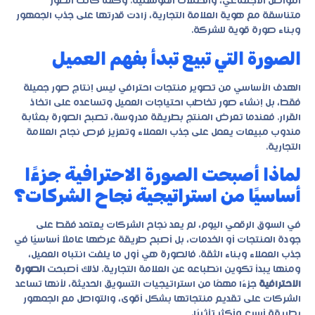
التواصل الاجتماعي، والحملات الموسمية. وكلما كانت الصور
متناسقة مع هوية العلامة التجارية، زادت قدرتها على جذب الجمهور
وبناء صورة قوية للشركة.
الصورة التي تبيع تبدأ بفهم العميل
الهدف الأساسي من
تصوير منتجات احترافي
ليس إنتاج صور جميلة
فقط، بل إنشاء صور تخاطب احتياجات العميل وتساعده على اتخاذ
القرار. فعندما تعرض المنتج بطريقة مدروسة، تصبح الصورة بمثابة
مندوب مبيعات يعمل على جذب العملاء وتعزيز فرص نجاح العلامة
التجارية.
لماذا أصبحت الصورة الاحترافية جزءًا
أساسيًا من استراتيجية نجاح الشركات؟
في السوق الرقمي اليوم، لم يعد نجاح الشركات يعتمد فقط على
جودة المنتجات أو الخدمات، بل أصبح طريقة عرضها عاملًا أساسيًا في
جذب العملاء وبناء الثقة. فالصورة هي أول ما يلفت انتباه العميل،
ومنها يبدأ تكوين انطباعه عن العلامة التجارية. لذلك أصبحت
الصورة
الاحترافية
جزءًا مهمًا من استراتيجيات التسويق الحديثة، لأنها تساعد
الشركات على تقديم منتجاتها بشكل أقوى، والتواصل مع الجمهور
بطريقة أسرع وأكثر تأثيرًا.