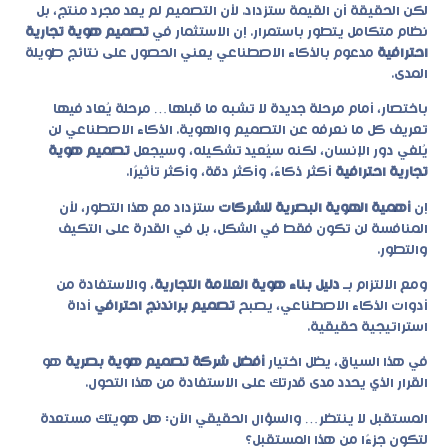
لكن الحقيقة أن القيمة ستزداد. لأن التصميم لم يعد مجرد منتج، بل
نظام متكامل يتطور باستمرار. إن الاستثمار في
تصميم هوية تجارية
احترافية
مدعوم بالذكاء الاصطناعي يعني الحصول على نتائج طويلة
المدى.
باختصار، أمام مرحلة جديدة لا تشبه ما قبلها… مرحلة يُعاد فيها
تعريف كل ما نعرفه عن التصميم والهوية. الذكاء الاصطناعي لن
يُلغي دور الإنسان، لكنه سيُعيد تشكيله، وسيجعل
تصميم هوية
تجارية احترافية
أكثر ذكاءً، وأكثر دقة، وأكثر تأثيرًا.
إن
أهمية الهوية البصرية للشركات
ستزداد مع هذا التطور، لأن
المنافسة لن تكون فقط في الشكل، بل في القدرة على التكيف
والتطور.
ومع الالتزام بـ
دليل بناء هوية العلامة التجارية
، والاستفادة من
أدوات الذكاء الاصطناعي، يصبح
تصميم براندنج احترافي
أداة
استراتيجية حقيقية.
في هذا السياق، يظل اختيار
أفضل شركة تصميم هوية بصرية
هو
القرار الذي يحدد مدى قدرتك على الاستفادة من هذا التحول.
المستقبل لا ينتظر… والسؤال الحقيقي الآن: هل هويتك مستعدة
لتكون جزءًا من هذا المستقبل؟