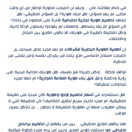
في ختام مقالتنا، الآن… وبعد أن أصبحت الصورة أوضح من أي وقت
مضى، لم يعد السؤال: هل لديك هوية؟ بل السؤال الحقيقي: هل
تمتلك
تصميم هوية تجارية احترافية
قادرة على الصمود في 2026؟
لأن السوق لم يعد يتساهل، والعملاء لم يعودوا يمنحون فرصًا ثانية،
وكل تفصيلة صغيرة في هويتك قد تكون الفارق بين النجاح
والاختفاء.
إن
أهمية الهوية البصرية للشركات
لم تعد مجرد عامل مساعد، بل
أصبحت السلاح الأساسي الذي يُحدد من يفرض نفسه ومن يُمحى من
الذاكرة.
توقف لحظة… وكن صريحًا مع نفسك. هل هويتك الحالية مبنية على
رؤية واضحة وفق
دليل بناء هوية العلامة التجارية
؟ أم أنها مجرد
محاولات متفرقة؟
هل استثمارك في
أسعار تصميم لوجو وهوية
كان مبنيًا على القيمة
الحقيقية، أم مجرد اختيار سريع لتقليل التكاليف؟ لأن الحقيقة التي لا
يمكن الهروب منها أن الهوية الضعيفة لا تتطور… بل تتآكل بمرور
الوقت.
هنا يظهر الفارق الحقيقي… بين من يفهم أن
تصميم براندنج
احترافي
هو استثمار طويل المدى، وبين من يراه مجرد خطوة شكلية.