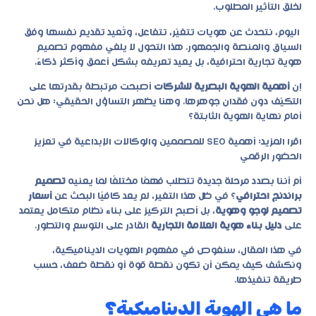
لخلق التأثير المطلوب.
اليوم، نتحدث عن هويات تتغيّر، تتفاعل، وتُعيد تقديم نفسها وفق
السياق والمنصة والجمهور. هذا التحول لا يلغي مفهوم
تصميم
هوية تجارية احترافية
، بل يعيد تعريفه بشكل أعمق وأكثر ذكاءً.
إن
أهمية الهوية البصرية للشركات
أصبحت مرتبطة بقدرتها على
التكيّف دون فقدان جوهرها. وهنا يظهر التساؤل الحقيقي: هل نحن
أمام نهاية الهوية الثابتة؟
اقرا المزيد:
أهمية SEO للمصممين والوكالات الإبداعية في تعزيز
الحضور الرقمي
أم أننا بصدد مرحلة جديدة تتطلب فهمًا مختلفًا لما يعنيه
تصميم
براندنج احترافي
؟ في ظل هذا التغير، لم يعد كافيًا البحث عن
أسعار
تصميم لوجو وهوية
، بل أصبح التركيز على بناء نظام متكامل يعتمد
على
دليل بناء هوية العلامة التجارية
القادر على التوسع والتطور.
في هذا المقال، سنغوص في مفهوم الهويات الديناميكية،
ونكشف كيف يمكن أن تكون نقطة قوة أو نقطة ضعف، حسب
طريقة تنفيذها.
ما هي الهوية الديناميكية؟