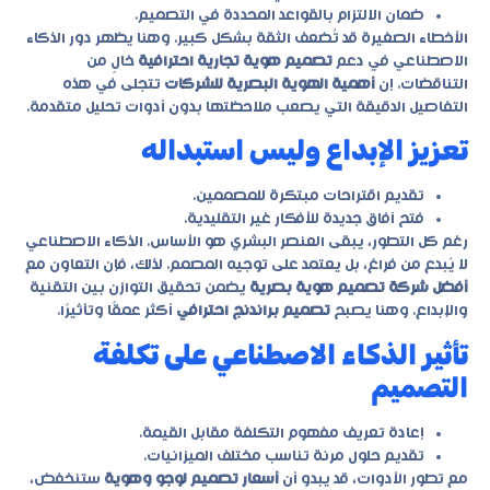
ضمان الالتزام بالقواعد المحددة في التصميم.
الأخطاء الصغيرة قد تُضعف الثقة بشكل كبير. وهنا يظهر دور الذكاء
الاصطناعي في دعم
تصميم هوية تجارية احترافية
خالٍ من
التناقضات. إن
أهمية الهوية البصرية للشركات
تتجلى في هذه
التفاصيل الدقيقة التي يصعب ملاحظتها بدون أدوات تحليل متقدمة.
تعزيز الإبداع وليس استبداله
تقديم اقتراحات مبتكرة للمصممين.
فتح آفاق جديدة للأفكار غير التقليدية.
رغم كل التطور، يبقى العنصر البشري هو الأساس. الذكاء الاصطناعي
لا يُبدع من فراغ، بل يعتمد على توجيه المصمم. لذلك، فإن التعاون مع
أفضل شركة تصميم هوية بصرية
يضمن تحقيق التوازن بين التقنية
والإبداع. وهنا يصبح
تصميم براندنج احترافي
أكثر عمقًا وتأثيرًا.
تأثير الذكاء الاصطناعي على تكلفة
التصميم
إعادة تعريف مفهوم التكلفة مقابل القيمة.
تقديم حلول مرنة تناسب مختلف الميزانيات.
مع تطور الأدوات، قد يبدو أن
أسعار تصميم لوجو وهوية
ستنخفض،