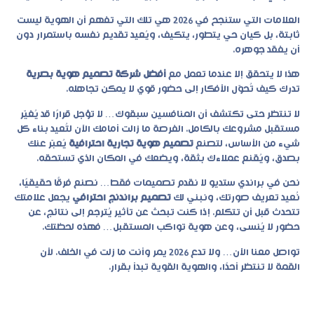
العلامات التي ستنجح في 2026 هي تلك التي تفهم أن الهوية ليست
ثابتة، بل كيان حي يتطور، يتكيف، ويُعيد تقديم نفسه باستمرار دون
أن يفقد جوهره.
هذا لا يتحقق إلا عندما تعمل مع
أفضل شركة تصميم هوية بصرية
تدرك كيف تُحوّل الأفكار إلى حضور قوي لا يمكن تجاهله.
لا تنتظر حتى تكتشف أن المنافسين سبقوك… لا تؤجل قرارًا قد يُغيّر
مستقبل مشروعك بالكامل. الفرصة ما زالت أمامك الآن لتُعيد بناء كل
شيء من الأساس، لتصنع
تصميم هوية تجارية احترافية
يُعبّر عنك
بصدق، ويُقنع عملاءك بثقة، ويضعك في المكان الذي تستحقه.
نحن في
براندي ستديو
لا نقدم تصميمات فقط… نصنع فرقًا حقيقيًا،
نُعيد تعريف صورتك، ونبني لك
تصميم براندنج احترافي
يجعل علامتك
تتحدث قبل أن تتكلم. إذا كنت تبحث عن تأثير يُترجم إلى نتائج، عن
حضور لا يُنسى، وعن هوية تواكب المستقبل… فهذه لحظتك.
تواصل معنا الآن… ولا تدع 2026 يمر وأنت ما زلت في الخلف. لأن
القمة لا تنتظر أحدًا، والهوية القوية تبدأ بقرار.