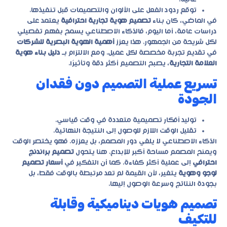
توقع ردود الفعل على الألوان والتصميمات قبل تنفيذها.
في الماضي، كان بناء
تصميم هوية تجارية احترافية
يعتمد على
دراسات عامة، أما اليوم، فالذكاء الاصطناعي يسمح بفهم تفصيلي
لكل شريحة من الجمهور. هذا يعزز
أهمية الهوية البصرية للشركات
في تقديم تجربة مخصصة لكل عميل. ومع الالتزام بـ
دليل بناء هوية
العلامة التجارية
، يصبح التصميم أكثر دقة وتأثيرًا.
تسريع عملية التصميم دون فقدان
الجودة
توليد أفكار تصميمية متعددة في وقت قياسي.
تقليل الوقت اللازم للوصول إلى النتيجة النهائية.
الذكاء الاصطناعي لا يلغي دور المصمم، بل يعززه. فهو يختصر الوقت
ويمنح المصمم مساحة أكبر للإبداع. هنا يتحول
تصميم براندنج
احترافي
إلى عملية أكثر كفاءة. كما أن التفكير في
أسعار تصميم
لوجو وهوية
يتغير، لأن القيمة لم تعد مرتبطة بالوقت فقط، بل
بجودة النتائج وسرعة الوصول إليها.
تصميم هويات ديناميكية وقابلة
للتكيف