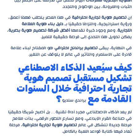
الهوية البصرية للشركات
اليوم تكمن في قدرتها على الجمع بين
الثبات والمرونة، بين الوضوح والتجدد.
إن
تصميم هوية تجارية احترافية
في هذا العصر يتطلب فهمًا أعمق،
ورؤية استراتيجية، والتزامًا حقيقيًا بـ
دليل بناء هوية العلامة
التجارية
. ومع وجود خبرة تقدمها
أفضل شركة تصميم هوية بصرية
،
يمكن تحويل هذا التحدي إلى فرصة حقيقية للتميز.
في النهاية، يبقى
تصميم براندنج احترافي
هو المفتاح لبناء علامة
قادرة على الاستمرار والتأثير في عالم لا يتوقف عن التغير.
كيف سيُعيد الذكاء الاصطناعي
تشكيل مستقبل تصميم هوية
تجارية احترافية خلال السنوات
القادمة مع
؟
براندي ستديو
لم يعد الذكاء الاصطناعي مجرد أداة تقنية… بل أصبح شريكًا حقيقيًا
في صناعة القرار الإبداعي. ومع تسارع التطور الرقمي، بدأت ملامح
مرحلة جديدة تتشكل في عالم
تصميم هوية تجارية احترافية
، مرحلة
تُعاد فيها كتابة قواعد اللعبة بالكامل.