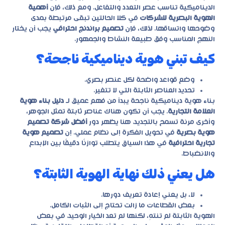
الديناميكية تناسب عصر التعدد والتفاعل. ومع ذلك، فإن
أهمية
الهوية البصرية للشركات
في كلا الحالتين تبقى مرتبطة بمدى
وضوحها واتساقها. لذلك، فإن
تصميم براندنج احترافي
يجب أن يختار
النهج المناسب وفق طبيعة النشاط والجمهور.
كيف تبني هوية ديناميكية ناجحة؟
وضع قواعد واضحة لكل عنصر بصري.
تحديد العناصر الثابتة التي لا تتغير.
بناء هوية ديناميكية ناجحة يبدأ من فهم عميق لـ
دليل بناء هوية
العلامة التجارية
. يجب أن تكون هناك عناصر ثابتة تمثل الجوهر،
وأخرى مرنة تسمح بالتجديد. هنا يظهر دور
أفضل شركة تصميم
هوية بصرية
في تحويل الفكرة إلى نظام عملي. إن
تصميم هوية
تجارية احترافية
في هذا السياق يتطلب توازنًا دقيقًا بين الإبداع
والانضباط.
هل يعني ذلك نهاية الهوية الثابتة؟
لا، بل يعني إعادة تعريف دورها.
بعض القطاعات ما زالت تحتاج إلى الثبات الكامل.
الهوية الثابتة لم تنتهِ، لكنها لم تعد الخيار الوحيد. في بعض