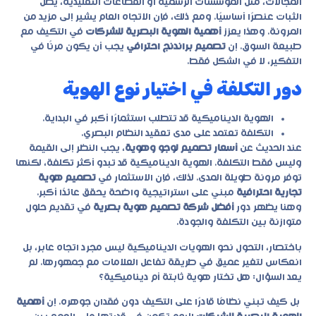
المجالات، مثل المؤسسات الرسمية أو القطاعات التقليدية، يظل
الثبات عنصرًا أساسيًا. ومع ذلك، فإن الاتجاه العام يشير إلى مزيد من
المرونة. وهذا يعزز
أهمية الهوية البصرية للشركات
في التكيف مع
طبيعة السوق. إن
تصميم براندنج احترافي
يجب أن يكون مرنًا في
التفكير، لا في الشكل فقط.
دور التكلفة في اختيار نوع الهوية
الهوية الديناميكية قد تتطلب استثمارًا أكبر في البداية.
التكلفة تعتمد على مدى تعقيد النظام البصري.
عند الحديث عن
أسعار تصميم لوجو وهوية
، يجب النظر إلى القيمة
وليس فقط التكلفة. الهوية الديناميكية قد تبدو أكثر تكلفة، لكنها
توفر مرونة طويلة المدى. لذلك، فإن الاستثمار في
تصميم هوية
تجارية احترافية
مبني على استراتيجية واضحة يحقق عائدًا أكبر.
وهنا يظهر دور
أفضل شركة تصميم هوية بصرية
في تقديم حلول
متوازنة بين التكلفة والجودة.
باختصار، التحول نحو الهويات الديناميكية ليس مجرد اتجاه عابر، بل
انعكاس لتغير عميق في طريقة تفاعل العلامات مع جمهورها. لم
يعد السؤال: هل تختار هوية ثابتة أم ديناميكية؟
بل كيف تبني نظامًا قادرًا على التكيف دون فقدان جوهره. إن
أهمية