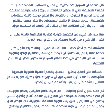
هل تعتقد أن السوق كما كان؟ أن نفس الأساليب القديمة ما زالت
تُقنع؟ الحقيقة التي لا يمكن تجاهلها أن 2026 جاء بقواعد مختلفة
تمامًا… قواعد لا تعترف إلا بالقوة، ولا تمنح فرصة ثانية للعلامات
الضعيفة. اليوم، العميل لا ينتظر ليفهمك، ولا يبذل جهدًا ليقتنع
بك… بل يقرر في لحظات، إما أن تبقى في ذهنه أو تُستبعد فورًا.
هنا يبدأ كل شيء من
تصميم هوية تجارية احترافية
قادرة على أن
تقول كل شيء في ثانية واحدة، دون شرح، دون تبرير.
المشهد أصبح أكثر حدة… المنافسة أعلى… والانطباع الأول صار
حكمًا نهائيًا. لم يعد كافيًا أن تبحث عن
أسعار تصميم لوجو وهوية
مناسبة، لأن الأرخص في هذا العالم السريع قد يكون الطريق الأسرع
للاختفاء.
المسألة الآن أعمق بكثير… تتعلق بفهم
أهمية الهوية البصرية
للشركات
كأداة تأثير نفسي قبل أن تكون عنصرًا بصريًا. هوية تُشعر
العميل بالثقة قبل أن يقرأ، وتُقنعه قبل أن يُفكر.
ثم دعنا نكون أكثر وضوحًا… هل لديك نظام حقيقي يحكم هويتك؟
أم مجرد تصميمات متفرقة؟ لأن الفرق بين علامة تُقنع وأخرى تُنسى
يكمن في الالتزام بـ
دليل بناء هوية العلامة التجارية
، ذلك الإطار الذي
يحوّل العشوائية إلى قوة منظمة. هنا فقط يتحول
تصميم براندنج