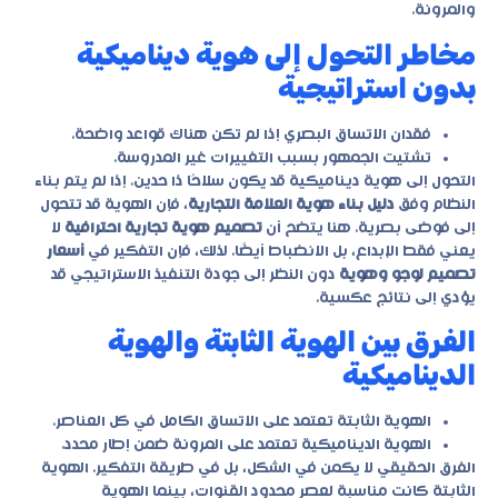
والمرونة.
مخاطر التحول إلى هوية ديناميكية
بدون استراتيجية
فقدان الاتساق البصري إذا لم تكن هناك قواعد واضحة.
تشتيت الجمهور بسبب التغييرات غير المدروسة.
التحول إلى هوية ديناميكية قد يكون سلاحًا ذا حدين. إذا لم يتم بناء
النظام وفق
دليل بناء هوية العلامة التجارية
، فإن الهوية قد تتحول
إلى فوضى بصرية. هنا يتضح أن
تصميم هوية تجارية احترافية
لا
يعني فقط الإبداع، بل الانضباط أيضًا. لذلك، فإن التفكير في
أسعار
تصميم لوجو وهوية
دون النظر إلى جودة التنفيذ الاستراتيجي قد
يؤدي إلى نتائج عكسية.
الفرق بين الهوية الثابتة والهوية
الديناميكية
الهوية الثابتة تعتمد على الاتساق الكامل في كل العناصر.
الهوية الديناميكية تعتمد على المرونة ضمن إطار محدد.
الفرق الحقيقي لا يكمن في الشكل، بل في طريقة التفكير. الهوية
الثابتة كانت مناسبة لعصر محدود القنوات، بينما الهوية