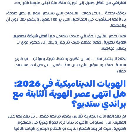
احترافي
من شكل جميل إلى تجربة متكاملة تُبنى عليها القرارات.
توقف لحظة… انظر حولك. العلامات التي تسيطر اليوم لم تصل صدفة،
بل لأنها استثمرت في التفاصيل التي يراها العميل ويشعر بها دون أن
يلاحظها.
هنا يظهر الفارق الحقيقي عندما تتعامل مع
أفضل شركة تصميم
هوية بصرية
، جهة تفهم كيف تُترجم رؤيتك إلى حضور قوي لا
يُمكن تجاهله.
2026 لا ينتظر أحدًا… إما أن تكون واضحًا، قويًا، ومؤثرًا… أو خارج
اللعبة تمامًا. والسؤال الآن ليس ماذا تفعل… بل هل أنت مستعد
فعلًا؟
الهويات الديناميكية في 2026:
هل انتهى عصر الهوية الثابتة مع
براندي ستديو؟
لم تعد العلامات التجارية تُقاس بمدى ثباتها فقط… بل بقدرتها على
التكيّف. في السنوات الأخيرة، بدأنا نرى تحوّلًا جذريًا في مفهوم
الهوية، حيث لم يعد الشعار الثابت أو النظام البصري الجامد كافيًا