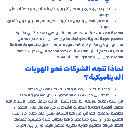
نظام بصري مرن يسمح بتغيير بعض العناصر مع الحفاظ على
الجوهر.
استخدام أشكال وألوان متغيرة تتكيف مع السياق دون فقدان
الهوية.
الهوية الديناميكية ليست عشوائية، بل هي امتداد ذكي لفكرة
تصميم هوية تجارية احترافية
. الفارق هنا أن الثبات لم يعد في
الشكل، بل في الفكرة. ولذلك، فإن الالتزام بـ
دليل بناء هوية العلامة
التجارية
يصبح أكثر أهمية، لأنه يحدد الحدود التي تتحرك داخلها
الهوية دون أن تفقد هويتها الأساسية.
لماذا تتجه الشركات نحو الهويات
الديناميكية؟
تعدد المنصات الرقمية واختلاف طبيعة كل منصة.
الحاجة إلى جذب انتباه الجمهور بشكل مستمر ومتجدد.
في بيئة رقمية سريعة، لم يعد الشكل الثابت كافيًا لجذب الانتباه. هنا
تظهر
أهمية الهوية البصرية للشركات
في قدرتها على التجدد. إن
تصميم براندنج احترافي
في هذا السياق يعني خلق نظام قادر على
التغيير دون أن يبدو متناقضًا. وهذا يتطلب خبرة حقيقية تقدمها
أفضل شركة تصميم هوية بصرية
تفهم كيف توازن بين الثبات