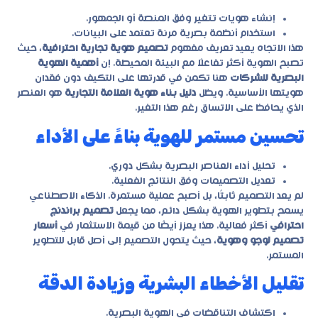
إنشاء هويات تتغير وفق المنصة أو الجمهور.
استخدام أنظمة بصرية مرنة تعتمد على البيانات.
هذا الاتجاه يعيد تعريف مفهوم
تصميم هوية تجارية احترافية
، حيث
تصبح الهوية أكثر تفاعلًا مع البيئة المحيطة. إن
أهمية الهوية
البصرية للشركات
هنا تكمن في قدرتها على التكيف دون فقدان
هويتها الأساسية. ويظل
دليل بناء هوية العلامة التجارية
هو العنصر
الذي يحافظ على الاتساق رغم هذا التغير.
تحسين مستمر للهوية بناءً على الأداء
تحليل أداء العناصر البصرية بشكل دوري.
تعديل التصميمات وفق النتائج الفعلية.
لم يعد التصميم ثابتًا، بل أصبح عملية مستمرة. الذكاء الاصطناعي
يسمح بتطوير الهوية بشكل دائم، مما يجعل
تصميم براندنج
احترافي
أكثر فعالية. هذا يعزز أيضًا من قيمة الاستثمار في
أسعار
تصميم لوجو وهوية
، حيث يتحول التصميم إلى أصل قابل للتطوير
المستمر.
تقليل الأخطاء البشرية وزيادة الدقة
اكتشاف التناقضات في الهوية البصرية.