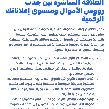
العلاقة المباشرة بين جذب
رؤوس الأموال ومستوى إعلاناتك
الرقمية
يعمل
تصميم إعلانات ممولة احترافية
كبوابة الثقة الأولى بين
مشروعك وبين المستثمر؛ فهو يعكس مدى احترافية العلامة
التجارية وجديتها في السوق، ويختصر رسالتك التسويقية المعقدة
في رسالة بصرية واضحة ومقنعة تؤكد للمستثمر أن هذا المشروع
يستحق التمويل والمخاطرة المالية.
بناء الانطباع الأول المستدام:
يبني المستثمرون قراراتهم
الأولوية بناءً على الصورة الذهنية التي تصدرها العلامة
التجارية، والإعلان الاحترافي يعكس عمق الاستعداد الإداري
والفني للمشروع.
إثبات الوجود القوي في السوق:
عندما يرى المستثمر إعلاناتك
منتشرة بطريقة مدروسة ومصممة بذكاء، يدرك أنك تفهم
جمهورك المستهدف وتملك استراتيجية تسويقية نشطة
قادرة على توليد الأرباح.
توليد قنوات تواصل عالية الجودة:
يساهم
تصميم إعلانات
ممولة احترافية
في توجيه المستثمرين إلى صفحات هبوط