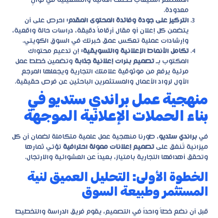
المستثمر استيعاب خطتك المالية والتشغيلية في ثوانٍ
معدودة.
التركيز على جودة وفائدة المحتوى المقدم:
احرص على أن
يتضمن كل إعلان أو مقال أرقاماً دقيقة، دراسات حالة واقعية،
وإرشادات عملية تعكس عمق خبرتك في السوق الكويتي.
تكامل الأنماط الإعلانية والتسويقية:
إن تدعيم محتواك
المكتوب بـ
تصميم بنرات إعلانية جذابة
وتضمين خطط عمل
مرئية يرفع من موثوقية علامتك التجارية ويجعلها المرجع
الأول لرواد الأعمال والمستثمرين الباحثين عن فرص حقيقية.
منهجية عمل براندي ستديو في
بناء الحملات الإعلانية الموجهة
في
براندي ستديو
، طورنا منهجية عمل علمية متكاملة لضمان أن كل
ميزانية تُنفق على
تصميم إعلانات ممولة احترافية
تؤتي ثمارها
وتحقق أهدافها التجارية بامتياز، بعيداً عن العشوائية والارتجال.
الخطوة الأولى: التحليل العميق لنية
المستثمر وطبيعة السوق
قبل أن نضع خطاً واحداً في التصميم، يقوم فريق الدراسة والتخطيط