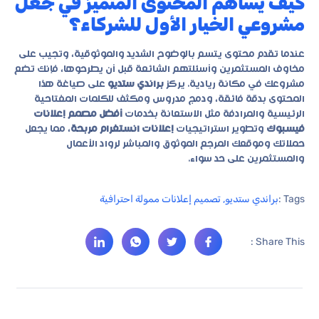
كيف يساهم المحتوى المتميز في جعل
مشروعي الخيار الأول للشركاء؟
عندما تقدم محتوى يتسم بالوضوح الشديد والموثوقية، وتجيب على
مخاوف المستثمرين وأسئلتهم الشائعة قبل أن يطرحوها، فإنك تضع
مشروعك في مكانة ريادية. يركز
براندي ستديو
على صياغة هذا
المحتوى بدقة فائقة، ودمج مدروس ومكثف للكلمات المفتاحية
الرئيسية والمرادفة مثل الاستعانة بخدمات
أفضل مصمم إعلانات
فيسبوك
وتطوير استراتيجيات
إعلانات انستغرام مربحة
، مما يجعل
حملاتك وموقعك المرجع الموثوق والمباشر لرواد الأعمال
والمستثمرين على حد سواء.
Tags :
براندي ستديو
,
تصميم إعلانات ممولة احترافية
Share This :