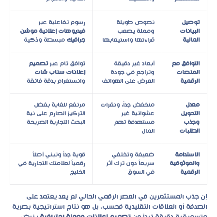
توصيل
نصوص طويلة
رسوم تفاعلية عبر
البيانات
ومملة يصعب
فيديوهات إعلانية موشن
المالية
قراءتها واستيعابها
جرافيك
مبسطة وذكية
التوافق مع
أبعاد غير دقيقة
توافق تام عبر
تصميم
المنصات
وتراجع في جودة
إعلانات سناب شات
الرقمية
العرض على الهواتف
وانستغرام بدقة فائقة
معدل
منخفض جداً، ونقرات
مرتفع للغاية بفضل
التحويل
عشوائية غير
التركيز الصارم على نية
وجذب
مستهدفة تهدر
البحث التجارية الصريحة
الطلبات
المال
الاستدامة
ضعيفة وتختفي
قوية جداً وتبني أصلاً
والموثوقية
سريعاً دون ترك أثر
رقمياً لعلامتك التجارية في
الرقمية
في السوق
الخليج
إن جذب المستثمرين في العصر الرقمي الحالي لم يعد يعتمد على
الصدفة أو العلاقات التقليدية فحسب، بل هو نتاج استراتيجية بصرية