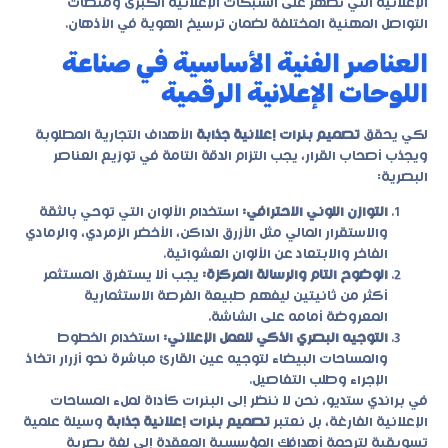
الإعلانية التي تظهر على الشبكات الإعلانية الكبرى ومنصات
التواصل المهنية المختلفة لضمان ترسيخ الهوية في الأذهان.
العناصر الفنية الأساسية في صناعة
اللوحات الإعلانية الرقمية
لكي يحقق
تصميم بنرات إعلانية جذابة
الأهداف التجارية المطلوبة
ويجذب أصحاب القرار، يجب التزام الدقة التامة في توزيع العناصر
البصرية:
التوازن اللوني الاحترافي:
استخدام الألوان التي توحي بالثقة
والاستقرار المالي مثل الأزرق الداكن، الأخضر الزمردي، والرمادي
الفاخر والابتعاد عن الألوان العشوائية.
الوضوح التام والرسالة المركزة:
يجب ألا يستغرق المستثمر
أكثر من ثانيتين ليفهم طبيعة الفرصة الاستثمارية
المعروضة أمامه على الشاشة.
التوجيه البصري الذكي للعمل الإعلاني:
استخدام الخطوط
والمساحات البيضاء لتوجيه عين القارئ مباشرة نحو أزرار اتخاذ
الإجراء وطلب التفاصيل.
في
براندي ستديو
، نحن لا ننظر إلى البنرات كأداة لملء المساحات
الإعلانية الفارغة، بل نعتبر
تصميم بنرات إعلانية جذابة
وسيلة علمية
تسويقية لترجمة أهدافك المؤسسية المعقدة إلى لغة بصرية