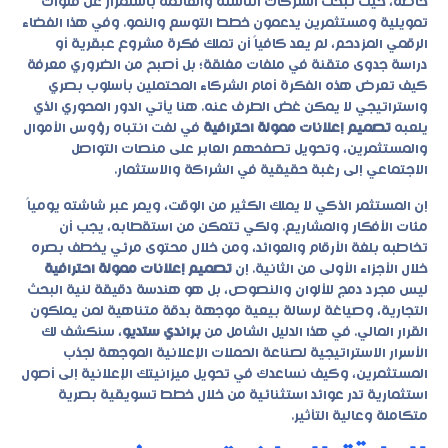
خاصة، حيث تبحث الشركات الناشئة والقائمة باستمرار عن قنوات
تمويلية ومستثمرين يدعمون خطط التوسع والنمو. وفي هذا الفضاء
الرقمي المزدحم، لم يعد كافياً أن تملك فكرة مشروع عبقرية أو
دراسة جدوى متقنة في ملفات مغلقة؛ بل أصبح من الضروري معرفة
كيف تعرض هذه الفكرة أمام الشركاء المحتملين بأسلوب بصري
واستراتيجي لا يمكن غض الطرف عنه. هنا يأتي الدور المحوري الذي
يلعبه
تصميم إعلانات ممولة احترافية
في لفت انتباه رؤوس الأموال
والمستثمرين، وتحويل تصفحهم العابر على منصات التواصل
الاجتماعي إلى رغبة حقيقية في الشراكة والاستثمار.
إن المستثمر الذكي لا يملك الكثير من الوقت، ويمر عبر شاشته يومياً
مئات الأفكار والمشاريع. ولكي تتمكن من استقطابه، يجب أن
تخاطبه بلغة الأرقام والعوائد، ومن خلال محتوى مرئي يخطف بصره
خلال الأجزاء الأولى من الثانية. إن
تصميم إعلانات ممولة احترافية
ليس مجرد دمج للألوان والنصوص، بل هو هندسة دقيقة لنية البحث
التجارية، وصياغة لرسالة بيعية موجهة بدقة متناهية لمن يملكون
القرار المالي. في هذا الدليل الشامل من
براندي ستديو
، سنكشف لك
الأسرار الاستراتيجية لصناعة الحملات الإعلانية الموجهة لجذب
المستثمرين، وكيف نساعدك في تحويل ميزانيتك الإعلانية إلى أصول
استثمارية تدر عوائد استثنائية من خلال خطط تسويقية بصرية
متكاملة وعالية التأثير.