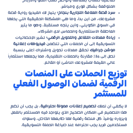
تفاعلية تنساب بسلاسة وتوضح نسب النمو والأرباح
المتوقعة بشكل فوري ومباشر.
سرد قصة العلامة التجارية بنجاح:
يتيح لك الفيديو رواية قصة
مشروعك، من أين بدأ، وما هي المشكلة الحقيقية التي يحلها
في السوق الكويتي، وأين يتجه مستقبلاً، وهو ما يثير
العاطفة الاستثمارية والحماس لدى الشركاء.
زيادة معدلات التفاعل والتحويل الرقمي:
تشير الإحصائيات
التسويقية إلى أن الحملات التي تتضمن
فيديوهات إعلانية
موشن جرافيك
تحقق معدلات تحويل واشتراك أعلى بنسبة
تصل إلى 86% مقارنة بالحملات التقليدية، مما يجعلها استثماراً
عالي القيمة لمشروعك الناشئ أو القائم.
توزيع الحملات على المنصات
الرقمية لضمان الوصول الفعلي
للمستثمر
لا يكفي أن تملك
تصميم إعلانات ممولة احترافية
، بل يجب أن تضع
هذا التصميم في المكان الصحيح الذي يتواجد فيه المستثمر بالفعل
ويزوره يومياً. كل منصة رقمية لها طابعها الخاص، وسلوك
مستخدمين فريد يجب احترامه عند صياغة الحملة التسويقية.