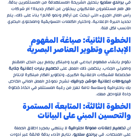
في
براندي ستديو
بتحليل الشريحة المستهدفة من المستثمرين بدقة.
هل هم مستثمرون ملائكيون يبحثون عن أفكار جديدة؟ أم شركات
رأس المال الجريء التي تبحث عن أرقام ونمو قائم؟ بناءً على ذلك، يتم
تحديد النبرة الإعلانية، واختيار الكلمات التسويقية والمحتوى البصري
الأنسب لكل فئة.
الخطوة الثانية: صياغة المفهوم
الإبداعي وتطوير العناصر البصرية
نقوم بإنشاء مفهوم إبداعي فريد ومبتكر يجمع بين النص المقنع
والمرئي الجذاب. يتضمن ذلك العمل على
تصميم بنرات إعلانية جذابة
مخصصة للشبكات الإعلانية الكبرى، وتطوير أفكار مبتكرة لإنتاج
فيديوهات إعلانية موشن جرافيك
تشرح نموذج العمل المالي الخاص
بك باحترافية وسلاسة تامة تعزز من رغبة المستثمر في اتخاذ خطوة
جادة للتواصل معك.
الخطوة الثالثة: المتابعة المستمرة
والتحسين المبني على البيانات
إن
تصميم إعلانات ممولة احترافية
لا ينتهي بمجرد إطلاق الحملة
على المنصات. في
براندي ستديو
، نتابع الأداء بدقة فائقة عبر أدوات