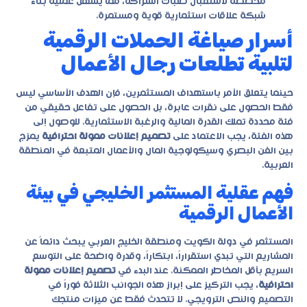
مخصصة لاستقبال طلبات الشراكة، مما يسهل عملية بناء
شبكة علاقات استثمارية قوية ومستمرة.
أسرار صياغة الحملات الرقمية
لتلبية تطلعات رجال الأعمال
حينما يتعلق الأمر باستهداف المستثمرين، فإن الهدف الأساسي ليس
فقط الحصول على نقرات عابرة، بل الحصول على تفاعل حقيقي من
فئة محددة تملك القدرة المالية والرغبة الاستثمارية. للوصول إلى
هذه الفئة، يجب الاعتماد على
تصميم إعلانات ممولة احترافية
يمزج
بين الفن البصري وسيكولوجية المال والأعمال المتبعة في المنطقة
العربية.
فهم عقلية المستثمر الخليجي في بيئة
الأعمال الرقمية
المستثمر في دولة الكويت ومنطقة الخليج العربي يبحث دائماً عن
المشاريع التي تبدي استقراراً، ابتكاراً، وقدرة واضحة على التوسع
السريع بأقل المخاطر الممكنة. عند البدء في
تصميم إعلانات ممولة
احترافية
، يجب التركيز على إبراز هذه الجوانب الثلاثة فوراً في
التصميم والنص الترويجي. لا تتحدث فقط عن ميزات منتجك