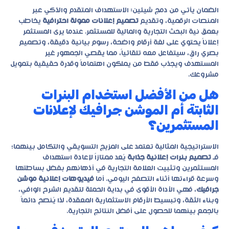
الضمان يأتي من دمج شيئين: الاستهداف المتقدم والذكي عبر
المنصات الرقمية، وتقديم
تصميم إعلانات ممولة احترافية
يخاطب
بعمق نية البحث التجارية والمالية للمستثمر. عندما يرى المستثمر
إعلاناً يحتوي على لغة أرقام واضحة، رسوم بيانية دقيقة، وتصميم
بصري راقٍ، سيتفاعل معه تلقائياً، مما يقصي الجمهور غير
المستهدف ويجذب فقط من يملكون اهتماماً وقدرة حقيقية بتمويل
مشروعك.
هل من الأفضل استخدام البنرات
الثابتة أم الموشن جرافيك لإعلانات
المستثمرين؟
الاستراتيجية المثالية تعتمد على المزيج التسويقي والتكامل بينهما؛
فـ
تصميم بنرات إعلانية جذابة
يُعد ممتازاً لإعادة استهداف
المستثمرين وتثبيت العلامة التجارية في أذهانهم بفضل بساطتها
وسرعة قراءتها أثناء التصفح اليومي. أما
فيديوهات إعلانية موشن
جرافيك
، فهي الأداة الأقوى في بداية الحملة لتقديم الشرح الوافي،
وبناء الثقة، وتبسيط الأرقام الاستثمارية المعقدة، لذا يُنصح دائماً
بالجمع بينهما للحصول على أفضل النتائج التجارية.