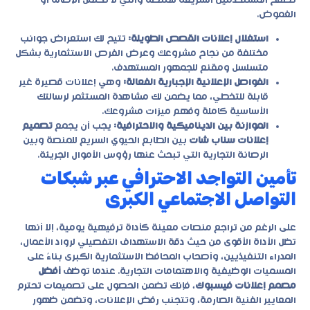
تصفح المستخدمين السريعة للمنصة والتي لا تحتمل الإطالة أو
الغموض.
استغلال إعلانات القصص الطويلة:
تتيح لك استعراض جوانب
مختلفة من نجاح مشروعك وعرض الفرص الاستثمارية بشكل
متسلسل ومقنع للجمهور المستهدف.
الفواصل الإعلانية الإجبارية الفعالة:
وهي إعلانات قصيرة غير
قابلة للتخطي، مما يضمن لك مشاهدة المستثمر لرسالتك
الأساسية كاملة وفهم ميزات مشروعك.
الموازنة بين الديناميكية والاحترافية:
يجب أن يجمع
تصميم
إعلانات سناب شات
بين الطابع الحيوي السريع للمنصة وبين
الرصانة التجارية التي تبحث عنها رؤوس الأموال الجريئة.
تأمين التواجد الاحترافي عبر شبكات
التواصل الاجتماعي الكبرى
على الرغم من تراجع منصات معينة كأداة ترفيهية يومية، إلا أنها
تظل الأداة الأقوى من حيث دقة الاستهداف التفصيلي لرواد الأعمال،
المدراء التنفيذيين، وأصحاب المحافظ الاستثمارية الكبرى بناءً على
المسميات الوظيفية والاهتمامات التجارية. عندما توظف
أفضل
مصمم إعلانات فيسبوك
، فإنك تضمن الحصول على تصميمات تحترم
المعايير الفنية الصارمة، وتتجنب رفض الإعلانات، وتضمن ظهور