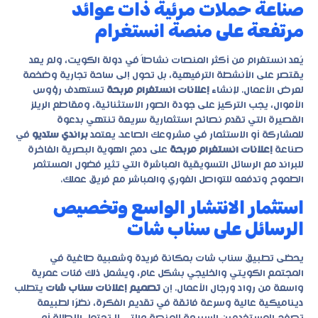
صناعة حملات مرئية ذات عوائد
مرتفعة على منصة انستغرام
يُعد انستغرام من أكثر المنصات نشاطاً في دولة الكويت، ولم يعد
يقتصر على الأنشطة الترفيهية، بل تحول إلى ساحة تجارية وضخمة
لعرض الأعمال. لإنشاء
إعلانات انستغرام مربحة
تستهدف رؤوس
الأموال، يجب التركيز على جودة الصور الاستثنائية، ومقاطع الريلز
القصيرة التي تقدم نصائح استثمارية سريعة تنتهي بدعوة
للمشاركة أو الاستثمار في مشروعك الصاعد. يعتمد
براندي ستديو
في
صناعة
إعلانات انستغرام مربحة
على دمج الهوية البصرية الفاخرة
للبراند مع الرسائل التسويقية المباشرة التي تثير فضول المستثمر
الطموح وتدفعه للتواصل الفوري والمباشر مع فريق عملك.
استثمار الانتشار الواسع وتخصيص
الرسائل على سناب شات
يحظى تطبيق سناب شات بمكانة فريدة وشعبية طاغية في
المجتمع الكويتي والخليجي بشكل عام، ويشمل ذلك فئات عمرية
واسعة من رواد ورجال الأعمال. إن
تصميم إعلانات سناب شات
يتطلب
ديناميكية عالية وسرعة فائقة في تقديم الفكرة، نظرًا لطبيعة