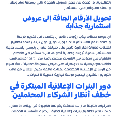
التقليدية، بل تحدث عن حجم السوق، الفجوة التي يسدها مشروعك،
والعائد المتوقع على الاستثمار.
تحويل الأرقام الجافة إلى عروض
استثمارية جذابة
إن جوهر حملات جذب رؤوس الأموال يتلخص في تقديم فرصة
واضحة تدفع المستثمر لاتخاذ إجراء فوري دون تردد. يعتمد
تصميم
إعلانات ممولة احترافية
ناجح على صياغة عنوان رئيسي يلمس حاجة
المستثمر لتنمية ثروته وحماية أصوله، مثل:
“استثمر في القطاع
التكنولوجي الصاعد في الكويت بحصص تبدأ من…”
أو
“شاهد كيف
حققنا نمواً بنسبة 150% وتعرف على فرص الشراكة الحالية”
. هذا النوع
من الرسائل الإعلانية المصممة بعناية فائقة يخرج الإعلان من قالب
الترويج التقليدي ليصبح فرصة تجارية ذهبية لا تُعوّض.
دور البنرات الإعلانية المبتكرة في
خطف أنظار الشركاء المحتملين
المرئيات الثابتة ما زالت تحتفظ بقوتها الكبيرة في بيئات الأعمال،
حيث يعتبر
تصميم بنرات إعلانية جذابة
الركيزة الأساسية للحملات