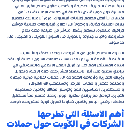
وتسويقية دقيقة تبدأ من
تصميم إعلانات ممولة احترافية
ينبض
بنية البحث التجارية الصحيحة ويخاطب عقول صناع القرار المالي
مباشرة دون مواربة. كل تفصيلة في حملتك الإعلانية، بدءاً من
اختيارك لـ
أفضل مصمم إعلانات فيسبوك
، مروراً بامتلاكك
تصميم
بنرات إعلانية جذابة
، ووصولاً إلى إطلاق
فيديوهات إعلانية موشن
جرافيك
مبتكرة، تسهم بشكل مباشر في صياغة قصة نجاح
مشروعك وإثبات جدارته بالتمويل في السوق الكويتي والخليجي على
حد سواء.
لا تترك الانطباع الأول عن مشروعك الواعد للصدف والأساليب
التقليدية القديمة التي لم تعد تناسب تطلعات السوق الحالية أو تلفت
انتباه المستثمر المعاصر. إن فريق العمل الإبداعي والتسويقي في
براندي ستديو
على أتم الاستعداد لمشاركتك هذه الرحلة، وتحويل
رؤيتك التجارية وأرقامك الطموحة إلى حملات إعلانية مرئية مبهرة
ومقنعة تتصدر واجهات العرض وتستقطب لك الشركاء
والمستثمرين المناسبين لنمو وتوسع أعمالك وتأمين مستقبلك
التجاري. تواصل مع
براندي ستديو
اليوم، ودعنا نصمم معاً مستقبل
نجاحك الرقمي الباهر وتأمين خطوط تمويل قوية لمشروعك الواعد.
أهم الأسئلة التي تطرحها
الشركات في الكويت حول حملات