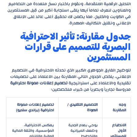
التحليل الرقمية المتقدمة، ونقوم باختبار نسخ متعددة من التصاميم
والعناوين لنعرف تماماً أيها يلقى استجابة أكبر من قِبل المستثمرين
في الكويت والخليج، مما يضمن لك تحقيق أعلى عائد على الإنفاق
الإعلاني وتقليل التكاليف المهدرة.
جدول مقارنة: تأثير الاحترافية
البصرية للتصميم على قرارات
المستثمرين
لتوضيح الفارق الجوهري الكبير الذي تحدثه الاحترافية في التصميم
الإعلاني، يلخص الجدول التالي المقارنة بين الاعتماد على تصميمات
تقليدية والاعتماد على استراتيجية
تصميم إعلانات ممولة احترافية
مدروسة تجارياً وبصرياً من خبراء متخصصين:
وجه
التصميم التقليدي /
تصميم إعلانات ممولة
المقارنة
الهواة
احترافية (براندي ستديو)
الانطباع
يوحي بعدم الجدية
يعكس الاحترافية،
الأول
وضعف الميزانية
المؤسسية، والثقة المالية
للمستثمر
والتخطيط
العالية والالتزام