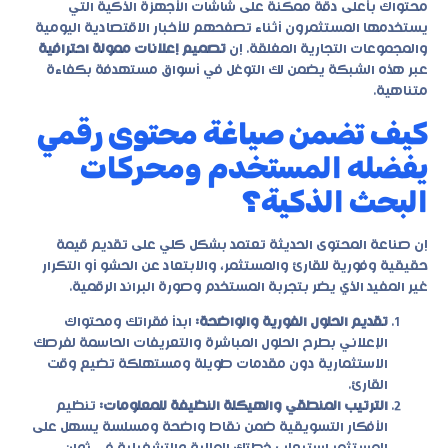
محتواك بأعلى دقة ممكنة على شاشات الأجهزة الذكية التي
يستخدمها المستثمرون أثناء تصفحهم للأخبار الاقتصادية اليومية
والمجموعات التجارية المغلقة. إن
تصميم إعلانات ممولة احترافية
عبر هذه الشبكة يضمن لك التوغل في أسواق مستهدفة بكفاءة
متناهية.
كيف تضمن صياغة محتوى رقمي
يفضله المستخدم ومحركات
البحث الذكية؟
إن صناعة المحتوى الحديثة تعتمد بشكل كلي على تقديم قيمة
حقيقية وفورية للقارئ والمستثمر، والابتعاد عن الحشو أو التكرار
غير المفيد الذي يضر بتجربة المستخدم وصورة البراند الرقمية.
تقديم الحلول الفورية والواضحة:
ابدأ فقراتك ومحتواك
الإعلاني بطرح الحلول المباشرة والتعريفات الحاسمة لفرصك
الاستثمارية دون مقدمات طويلة ومستهلكة تضيع وقت
القارئ.
الترتيب المنطقي والهيكلة النظيفة للمعلومات:
تنظيم
الأفكار التسويقية ضمن نقاط واضحة ومسلسة يسهل على