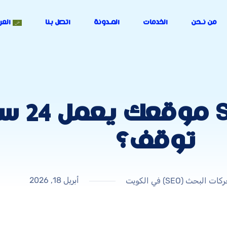
من نـحن
الخدمات
المـدونة
اتصل بنا
العر
كيف يجعل
توقف؟
أبريل 18, 2026
ث (SEO) في الكويت