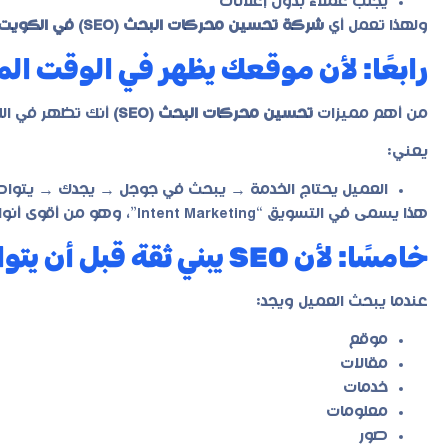
يجلب عملاء بدون إعلانات
ولهذا تعمل أي
شركة تحسين محركات البحث (SEO) في الكويت
رابعًا: لأن موقعك يظهر في الوقت ال
من أهم مميزات
تحسين محركات البحث (SEO)
أنك تظهر في الل
يعني:
العميل يحتاج الخدمة → يبحث في جوجل → يجدك → يتوا
هذا يسمى في التسويق “Intent Marketing”، وهو من أقوى أنواع التسويق، وهذا هو أساس
خامسًا: لأن SEO يبني ثقة قبل أن يتواصل العميل
عندما يبحث العميل ويجد:
موقع
مقالات
خدمات
معلومات
صور