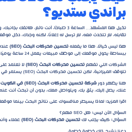
براندي ستديو؟
تخيل هذا المشهد… الساعة 3 صباحًا، أنت نائ
تقابله، لم تتحدث معه، لم ترسل له إعلانًا، لكنه وجدك، دخل مو
هذا ليس خيالًا، هذا ما يفعله
تحسين محركات البحث (SEO)
عندم
ببساطة يحول موقعك إلى موظف مبيعات يعمل 24 ساعة يوميًا، بدون راتب، بدون إجازات، بدون توقف.
الشركات التي تفهم
تحسين محركات البحث (SEO)
لا تعتمد على 
تتوقف الميزانية، لكن
تحسين محركات البحث (SEO)
يستمر في ج
هنا يظهر دور
شركة تحسين محركات البحث (SEO) في الكويت
ا
عنك، يصل إليك، يثق بك، ويتواصل معك، بدون أن تبحث أنت عنه.
اقرا المزيد:
لماذا يسيطر منافسوك على نتائج البحث بينما موقع
السؤال الآن ليس: هل SEO مهم؟
السؤال: كيف يجلب لك
تحسين محركات البحث (SEO)
عملاء وأنت
دعنا نشرح ذلك خطوة خطوة.