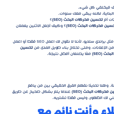
وقف فيختفي كل شيء.
بداية، لكنه يبقى معك سنوات.
نات أم
تحسين محركات البحث (SEO)
؟
سين محركات البحث (SEO)
؟ وكيف أجعل الاثنين يعملان
مثل براندي ستديو، لأننا لا نقول لك اعمل SEO فقط أو اعمل
من الإعلانات، ومتى تحتاج بناء طويل المدى من
تحسين
ث (SEO)
معًا يصنعان أفضل نتيجة.
هنا تحديدًا نفهم الفرق الحقيقي بين من يدفع
 محركات البحث (SEO)
عندما يتم بشكل صحيح عن طريق
 لك الظهور، وليس فقط تشتريه.
لب لك SEO عملاء وأنت نائم مع