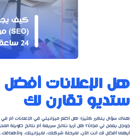
ستديو تقارن لك
هناك سؤال يتكرر كثيرًا: هل أضع ميزانيتي في الإعلانات أم في
جوجل يعمل لي مجانًا؟ هل أريد نتائج سريعة أم نتائج طويلة ال
أيهما أفضل لك أنت الآن، لمرحلة شركتك، لميزانيتك، ولأهدافك.