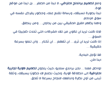
ومع
تصميم براندنج احترافي
، لا تبدأ من الصفر… بل تبدأ من موقع
قوة.
تبدأ بصورة تسبقك، ورسالة تقنع عنك، وحضور يفرض نفسه في
سوق مزدحم.
وهنا يظهر الفرق الحقيقي بين من يحاول… ومن ينطلق.
فإذا كنت تريد أن تكون من تلك الشركات التي تُحدث ضجيجًا في
السوق…
إذا كنت تريد أن تُرى… أن تُفهم… أن تُختار… وأن تنمو بسرعة
حقيقية…
فلا تؤجل البداية.
ابدأ الآن.
تواصل معنا… نحن
براندي ستديو
، حيث يتحول
تصميم هوية تجارية
احترافية
إلى انطلاقة قوية، وحيث نصنع لك حضورًا يسبقك، وثقة
تُبنى من أول نظرة وتدفعك للنجاح بسرعة لا تُلحق.