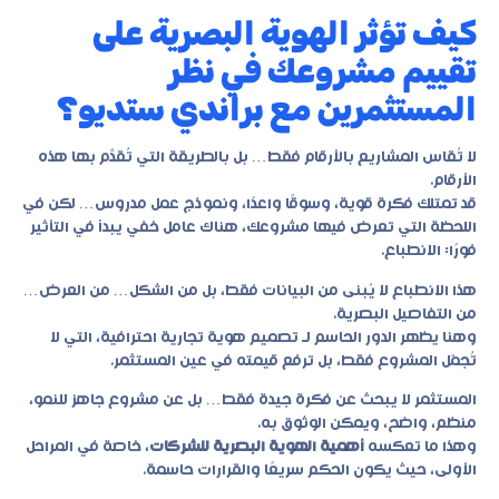
كيف تؤثر الهوية البصرية على
تقييم مشروعك في نظر
المستثمرين مع براندي ستديو؟
لا تُقاس المشاريع بالأرقام فقط… بل بالطريقة التي تُقدَّم بها هذه
الأرقام.
قد تمتلك فكرة قوية، وسوقًا واعدًا، ونموذج عمل مدروس… لكن في
اللحظة التي تعرض فيها مشروعك، هناك عامل خفي يبدأ في التأثير
فورًا: الانطباع.
هذا الانطباع لا يُبنى من البيانات فقط، بل من الشكل… من العرض…
من التفاصيل البصرية.
وهنا يظهر الدور الحاسم لـ
تصميم هوية تجارية احترافية
، التي لا
تُجمّل المشروع فقط، بل ترفع قيمته في عين المستثمر.
المستثمر لا يبحث عن فكرة جيدة فقط… بل عن مشروع جاهز للنمو،
منظم، واضح، ويمكن الوثوق به.
وهذا ما تعكسه
أهمية الهوية البصرية للشركات
، خاصة في المراحل
الأولى، حيث يكون الحكم سريعًا والقرارات حاسمة.