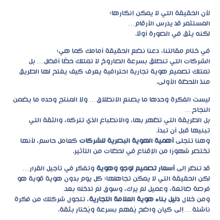
لأن الحقيقة التي لا يمكن إنكارها:
المستثمر قد يدرس الأرقام…
لكنه يثق في الصورة أولًا.
في ختام مقالتنا، دعنا نضع الحقيقة أمامك كما هي:
الشركات التي تنطلق بسرعة الصاروخ لا تمتلك حظًا أفضل… بل
تمتلك
تصميم هوية تجارية احترافية
يعرف كيف يفتح لها الطريق
منذ اللحظة الأولى.
ليست الفكرة وحدها ما يصنع الانطلاق… ولا المنتج وحده ما يضمن
النجاح…
بل الطريقة التي تظهر بها، والانطباع الذي تتركه، والثقة التي
تبنيها قبل أن تبدأ.
وهنا تتجلى
أهمية الهوية البصرية للشركات
كعامل حاسم، لأنها
تختصر شهورًا من الإقناع في لحظات من التأثير.
قد تنظر إلى
أسعار تصميم لوجو وهوية
وتفكر في تأجيل القرار…
لكن الحقيقة التي لا يمكن تجاهلها: كل يوم بدون هوية قوية هو
فرصة ضائعة، وعميل لم يرك، وسوق لم تدخله بعد.
ومن خلال
دليل بناء هوية العلامة التجارية
، تتحول شركتك من فكرة
ناشئة… إلى كيان واضح يُفهم بسرعة ويُختار بثقة.