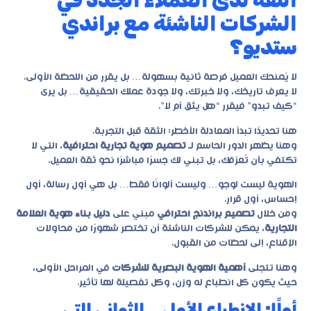
الثقة لدى العملاء الجدد في
الشركات الناشئة مع براندي
ستديو؟
لا يُمنحك العميل فرصة ثانية بسهولة… بل يقرر من اللحظة الأولى.
لا يعرف تاريخك، ولا خبرتك، ولا جودة عملك الحقيقية… بل يرى
“كيف تبدو” فيقرر “هل يثق أم لا”.
هنا تحديدًا تبدأ المعادلة الأخطر: الثقة قبل التجربة.
وهنا يظهر الدور الحاسم لـ
تصميم هوية تجارية احترافية
، التي لا
تكتفي بأن تُعرّفك، بل تبني لك جسرًا مباشرًا نحو ثقة العميل.
الهوية ليست لوجو… وليست ألوانًا فقط… بل هي أول رسالة، أول
إحساس، أول قرار.
ومن خلال
تصميم براندنج احترافي
مبني على
دليل بناء هوية العلامة
التجارية
، يمكن للشركات الناشئة أن تختصر شهورًا من محاولات
الإقناع، إلى لحظات من القبول.
وهنا تتجلى
أهمية الهوية البصرية للشركات
في المراحل الأولى،
حيث يكون كل انطباع له وزن، وكل تفصيلة لها تأثير.
أولًا: الانطباع الأول… الثواني التي