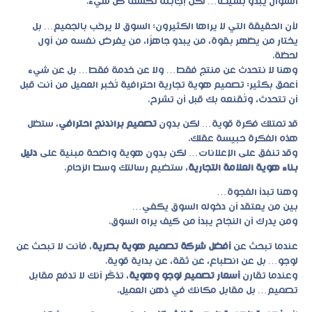
السؤال يبدو بسيطًا… لكن إجابته تكشف كل شيء.
لأن الحقيقة التي لا يراها الكثيرون: السوق لا يرحّب بالجميع… بل
يختار من يظهر بقوة، من يبدو جاهزًا، من يفرض نفسه من أول
لحظة.
وهنا لا نتحدث عن منتج فقط… ولا عن خدمة فقط… بل عن شيء
أعمق بكثير:
تصميم هوية تجارية احترافية
تُخبر العميل من أنت قبل
أن تتحدث، وتُقنعه بك قبل أن تشرح.
قد تمتلك فكرة قوية… لكن بدون
تصميم براندنج احترافي
، ستظل
هذه الفكرة حبيسة عقلك.
وقد تنفق على الإعلانات… لكن بدون هوية واضحة مبنية على
دليل
بناء هوية العلامة التجارية
، ستضيع رسالتك وسط الزحام.
وهنا تبدأ الفجوة…
بين من يعتقد أن دخوله السوق يكفي…
ومن يدرك أن النجاح يبدأ من كيف يراه السوق.
عندما تبحث عن
أفضل شركة تصميم هوية بصرية
، فأنت لا تبحث عن
لوجو… بل عن انطباع، عن ثقة، عن بداية قوية.
وعندما تقارن
أسعار تصميم لوجو وهوية
، تذكّر أنك لا تدفع مقابل
تصميم… بل مقابل مكانك في ذهن العميل.