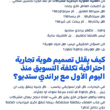
لأن
أهمية الهوية البصرية للشركات
لم تعد مجرد تحسين شكلي…
بل أصبحت العامل الذي يحدد:
هل سيراها العميل… أم سيتجاوزها؟
هل سيتذكرها… أم ينساها؟
هل يختارها… أم يبحث عن غيرها؟
وهنا… تظهر
براندي ستديو
.
ليس كمنفذ تصميم… بل كشريك بداية.
لأن السؤال الحقيقي ليس: هل لديك هوية؟
بل: هل هويتك جاهزة لتفوز؟
كيف يقلل تصميم هوية تجارية
احترافية تكلفة التسويق منذ
اليوم الأول مع براندي ستديو؟
في البدايات، كل قرار تسويقي يُحسب… كل جنيه يُنفق يجب أن
يُبرَّر… وكل خطوة قد تُحدد سرعة نموك أو تعثّرك.
وهنا يظهر السؤال الذي يغيّر كل شيء: لماذا تنجح بعض الشركات
في جذب العملاء بتكلفة منخفضة، بينما تُنفق أخرى ميزانيات ضخمة
دون نتائج تُذكر؟