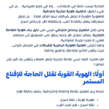
الإجابة ليست دائمًا في الإعلانات… ولا في حجم الميزانية… بل في
شيء أعمق:
تصميم هوية تجارية احترافية
.
فالهوية القوية لا تجعل شركتك تبدو أفضل فقط… بل تجعل
تسويقك يعمل بكفاءة أعلى، وبتكلفة أقل، وبنتائج أسرع.
ومن خلال
تصميم براندنج احترافي
مبني على
دليل بناء هوية العلامة
التجارية
، يمكن تحويل كل جنيه يُنفق على التسويق إلى استثمار
فعلي، لا مجرد تجربة عشوائية.
وهنا تتجلى
أهمية الهوية البصرية للشركات
في المراحل الأولى،
حيث يكون التأثير مضاعفًا، والفرق واضحًا.
اقرا المزيد:
كيف تبني علامة تجارية تجعل العملاء يثقون بك قبل أول
تعامل؟
أولًا: الهوية القوية تقلل الحاجة للإقناع
المستمر
عندما يرى العميل علامة واضحة واحترافية، يشعر بالثقة فورًا.
هوية قوية = ثقة أسرع.
ثقة أسرع = قرار شراء أقرب.