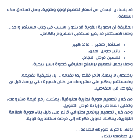
قد يتساءل البعض عن
أسعار تصميم لوجو وهوية
، وهل تستحق هذه
التكلفة.
الحقيقة أن الهوية القوية قد تكون السبب في جذب مستثمر واحد…
وهذا المستثمر قد يغير مستقبل المشروع بالكامل.
استثمار صغير… عائد كبير.
تأثير طويل المدى.
تحسين فرص النجاح.
وهذا يجعل
تصميم براندنج احترافي
خطوة استراتيجية.
باختصار، لا يتعلق الأمر فقط بما تقدمه… بل بكيفية تقديمه.
والمستثمر يحكم على مشروعك من خلال الصورة التي يراها، قبل أن
يغوص في التفاصيل.
من خلال
تصميم هوية تجارية احترافية
، يمكنك رفع قيمة مشروعك،
وتقليل المخاطر، وزيادة فرص التمويل.
ومن خلال
تصميم براندنج احترافي
قائم على
دليل بناء هوية العلامة
التجارية
، يمكنك تحويل فكرتك إلى فرصة استثمارية قوية.
لذلك، لا تترك صورتك للصدفة…
بل صمّمها بذكاء.