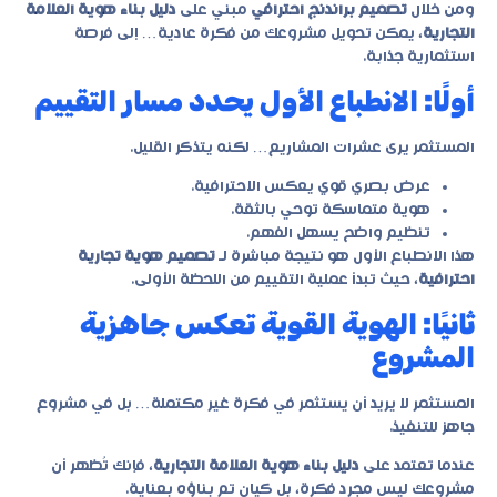
ومن خلال
تصميم براندنج احترافي
مبني على
دليل بناء هوية العلامة
التجارية
، يمكن تحويل مشروعك من فكرة عادية… إلى فرصة
استثمارية جذابة.
أولًا: الانطباع الأول يحدد مسار التقييم
المستثمر يرى عشرات المشاريع… لكنه يتذكر القليل.
عرض بصري قوي يعكس الاحترافية.
هوية متماسكة توحي بالثقة.
تنظيم واضح يسهل الفهم.
هذا الانطباع الأول هو نتيجة مباشرة لـ
تصميم هوية تجارية
احترافية
، حيث تبدأ عملية التقييم من اللحظة الأولى.
ثانيًا: الهوية القوية تعكس جاهزية
المشروع
المستثمر لا يريد أن يستثمر في فكرة غير مكتملة… بل في مشروع
جاهز للتنفيذ.
عندما تعتمد على
دليل بناء هوية العلامة التجارية
، فإنك تُظهر أن
مشروعك ليس مجرد فكرة، بل كيان تم بناؤه بعناية.