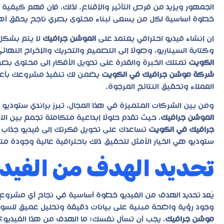
الجمهور ويزيد من فرص التأثير والإقناع. لذلك، فإن فهم كيفية ا
خطوة أساسية لكل من يسعى لبناء محتوى بصري ناجح يحقق أهد
إن إنشاء فيديو احترافي يعتمد على
الموشن جرافيك
لا يتم بشكل 
وكتابة السيناريو، وصولًا إلى التصميم والتحريك والإخراج النه
الكويت
تمتلك الخبرة والقدرة على تحويل الأفكار إلى محتوى بصر
شركة موشن جرافيك في الكويت
يضمن لك تنفيذ مشروعك بأعلى
العملاء وتحقيق النتائج المرجوة.
ومن بين الشركات المتميزة في هذا المجال، تبرز براندي ستود
الموشن جرافيك
، حيث تقدم حلولًا إبداعية متكاملة تجمع بين ال
جرافيك في الكويت
تساعدك على تحويل فكرتك إلى فيديو جذاب ي
ستوديو هي الخيار الأمثل لتحقيق ذلك باحترافية عالية وجودة مت
تحديد الهدف من الفيديو 
يُعد تحديد الهدف من الفيديو خطوة أساسية في نجاح أي مشروع
وجود رؤية واضحة مبنية على بيانات دقيقة وتحليل عميق للسو
موشن جرافيك
، يجب أن تسأل نفسك: ما الهدف من هذا الفيديو؟ ه