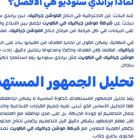
لماذا براندي ستوديو هي الأفضل؟
عند البحث عن الاحترافية في إنتاج
الموشن جرافيك
، تبرز براندي
تبحث عن
شركة موشن جرافيك في الكويت
تجمع بين الإبداع وا
على البيانات في كل مرحلة من مراحل إنتاج
الموشن جرافيك
، مم
في النهاية، يمكن القول إن تحديد الهدف من الفيديو بناءً على 
جرافيك
. فكلما كان الهدف واضحًا ومدعومًا بتحليل دقيق، زادت 
موشن جرافيك في الكويت
مثل
براندي ستوديو
يُعد استثمارًا ذك
بنجاح.
تحليل الجمهور المسته
يُعد تحليل الجمهور المستهدف خطوة أساسية لا يمكن تجاهلها 
هذا التحليل الأساس الذي تُبنى عليه جميع القرارات الإبداعية وا
جمال التصميم أو جودة الحركة، بل على مدى توافقه مع اهتمامات 
فإن فهم الجمهور بشكل دقيق قبل التصميم يضمن إنتاج محتوى أك
تظهر أهمية التعاون مع
شركة موشن جرافيك في الكويت
تمتلك
محتوى بصري جذاب.