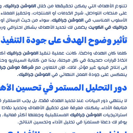
تتنوع الأهداف التي يمكن تحقيقها من خلال
الموشن جرافيك
، و
على منصات التواصل، شرح الخدمات أو المنتجات، وتحفيز العملاء عل
الأسلوب المناسب في
الموشن جرافيك
، سواء من حيث الرسائل أو 
جرافيك في الكويت
يضمن لك تحديد الأهداف بشكل احترافي وربطه
تأثير وضوح الهدف على جودة التنفيذ
كلما كان الهدف واضحًا، كانت عملية تنفيذ
الموشن جرافيك
أكث
اتخاذ قرارات صحيحة في كل مرحلة، بدءًا من كتابة السيناريو 
إلى إنتاج فيديو غير مؤثر. لذلك، فإن التعاون مع
شركة موشن جراف
ينعكس على جودة العمل النهائي في
الموشن جرافيك
.
دور التحليل المستمر في تحسين الأ
لا ينتهي دور البيانات عند تحديد الهدف فقط، بل يجب الاستمرار ف
متابعة الأداء، يمكنك معرفة مدى تحقيق الأهداف وتحديد نقاط ا
استراتيجيات
الموشن جرافيك
المستقبلية وجعلها أكثر فعالية. و
يوفر لك دعمًا مستمرًا في تحليل الأداء وتحسين النتائج.