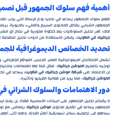
أهمية فهم سلوك الجمهور قبل تصمي
فهم سلوك الجمهور يساعد في تحديد نوع الرسالة التي يجب تقدي
الجمهور الشبابي يفضل المحتوى السريع والمليء بالحيوية، بينما 
لذلك، فإن تحليل السلوكيات يعد خطوة محورية في نجاح أي مش
جرافيك في الكويت
، يمكن الاستفادة من أدوات تحليل متقدمة 
تحديد الخصائص الديموغرافية للجم
تشمل الخصائص الديموغرافية العمر، الجنس، الموقع الجغرافي، 
توجيه تصميم
الموشن جرافيك
. فكل فئة لها اهتمامات واحتي
إن الاعتماد على
شركة موشن جرافيك في الكويت
يساعد في تحل
الموشن جرافيك
، مما يزيد من فعالية الفيديو وتأثيره.
دور الاهتمامات والسلوك الشرائي في
لا يقتصر تحليل الجمهور على البيانات الأساسية فقط، بل يمتد ل
الجمهور يساعد في تقديم محتوى
موشن جرافيك
يتماشى مع توق
يساهم في تصميم رسائل تسويقية أكثر إقناعًا. وهنا تأتي أهم