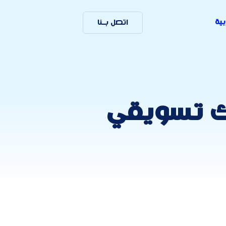
بية
اتصل بـنا
ك تسويقي