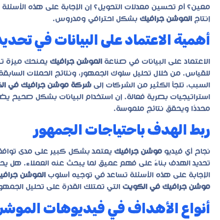
معين؟ أم تحسين معدلات التحويل؟ إن الإجابة على هذه الأسئلة 
إنتاج
الموشن جرافيك
بشكل احترافي ومدروس.
أهمية الاعتماد على البيانات في تحدي
الاعتماد على البيانات في صناعة
الموشن جرافيك
يمنحك ميزة تن
للقياس. من خلال تحليل سلوك الجمهور، ونتائج الحملات السابقة
السبب، تلجأ الكثير من الشركات إلى
شركة موشن جرافيك في ال
استراتيجيات بصرية فعالة. إن استخدام البيانات بشكل صحيح ي
محددًا ويحقق نتائج ملموسة.
ربط الهدف باحتياجات الجمهور
نجاح أي فيديو
موشن جرافيك
يعتمد بشكل كبير على مدى توافقه
تحديد الهدف بناءً على فهم عميق لما يبحث عنه العملاء. هل ي
الإجابة على هذه الأسئلة تساعد في توجيه أسلوب
الموشن جرافي
موشن جرافيك في الكويت
التي تمتلك القدرة على تحليل الجمه
أنواع الأهداف في فيديوهات الموش