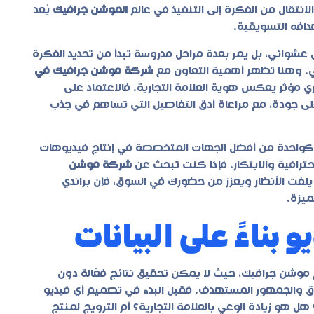
لانتقال من الفكرة إلى التنفيذ في عالم
الموشن جرافيك
يُعد
افه التسويقية.
عشوائي، بل يمر بعدة مراحل مدروسة تبدأ من تحديد الفكرة
ائي. وهنا تظهر أهمية التعاون مع
شركة موشن جرافيك في
ي مؤثر يعكس هوية العلامة التجارية. فالاعتماد على
 جودة، مع مراعاة أدق التفاصيل التي تساهم في جذب
يو كواحدة من أفضل الجهات المتخصصة في إنتاج فيديوهات
احترافية والابتكار. فإذا كنت تبحث عن
شركة موشن
لفت الأنظار ويعزز من حضورك في السوق، فإن براندي
ميزة.
بناءً على البيانات
موشن جرافيك
، حيث لا يمكن تحقيق نتائج فعّالة دون
ق والجمهور المستهدف. فقبل البدء في تصميم أي فيديو
ل هو زيادة الوعي بالعلامة التجارية؟ أم الترويج لمنتج