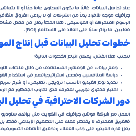
عند تجاهل البيانات، غالبًا ما يكون المحتوى عامًا جدًا أو لا يتم
جرافيك
موجه للأفراد بدلاً من الشركات أو لا يراعي الفروق الثقا
الرسوم المتحركة أو الموسيقى. هذا الخطأ يقلل من معدل مشاهد
فعليين، ما يؤثر سلبًا على العائد على الاستثمار (ROI).
خطوات تحليل البيانات قبل إنتاج ال
لتجنب هذا الفشل، يمكن اتباع الخطوات التالية:
جمع بيانات عن الجمهور المستهدف من خلال منصات التواصل و Analytics
دراسة المنافسين وفحص استراتيجياتهم في استخدام
الم
تحديد نوع الفيديو الأنسب: ترويجي، تعليمي، أو شرح سريع (Explainer Video)
اختبار محتوى تجريبي لمعرفة مدى تجاوب الجمهور مع الرسا
دور الشركات الاحترافية في تحليل الب
العمل مع
شركة موشن جرافيك في الكويت
مثل
براندى ستوديو
ي
فالفريق المحترف لا يقتصر عمله على التصميم الإبداعي فقط، بل 
يعزز قدرة الفيديو على جذب العملاء وتحقيق الأهداف التسويقية.