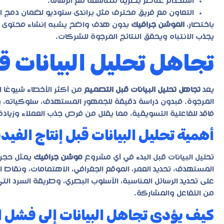
استخدام عناصر بصرية متناسقة مع الرسالة.
التعاون مع فريق محترف مثل
براندى ستوديو
لضمان دمج الإ
باختصار،
الموشن جرافيك
بدون هدف واضح يشبه إنشاء محتوى بلا 
يجذب الانتباه ويحقق النتائج المرجوة للشركات.
تجاهل تحليل البيانات ق
يعد
تجاهل تحليل البيانات قبل التصميم
من أكثر الأخطاء شيوعًا 
المرجوة. فبدون دراسة دقيقة للجمهور المستهدف، سلوكياته، 
فاقد للفاعلية التسويقية، مما يقلل من فرص جذب العملاء وزياد
أهمية تحليل البيانات قبل إنتاج الفيدي
تحليل البيانات قبل البدء في أي مشروع
موشن جرافيك
يمثل حجر 
المستهدف، تحديد العمر، الموقع الجغرافي، الاهتمامات، ونقاط الأ
على تحديد الرسائل المناسبة، الأسلوب البصري، وطريقة السرد ال
من التفاعل والمشاركة.
كيف يؤدي تجاهل البيانات إلى فشل ا