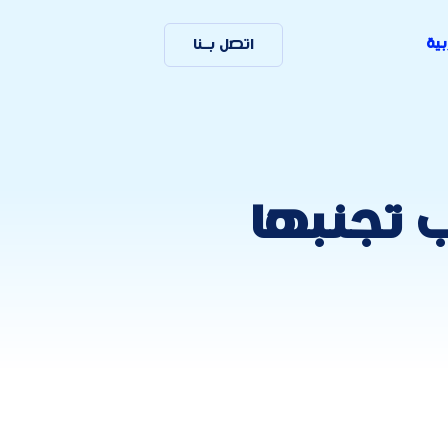
بية
اتصل بـنا
 تجنبها