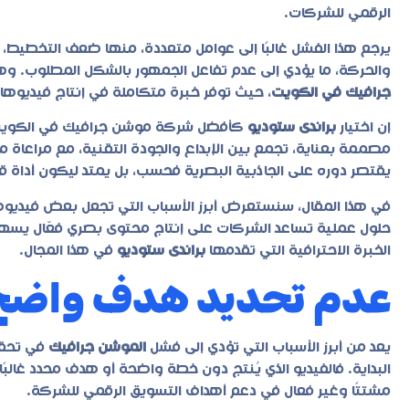
الرقمي للشركات.
يرجع هذا الفشل غالبًا إلى عوامل متعددة، منها ضعف التخطيط، 
والحركة، ما يؤدي إلى عدم تفاعل الجمهور بالشكل المطلوب. وه
جرافيك في الكويت
، حيث توفر خبرة متكاملة في إنتاج فيديوها
إن اختيار
براندى ستوديو
كأفضل شركة موشن جرافيك في الكويت 
مصممة بعناية، تجمع بين الإبداع والجودة التقنية، مع مراعاة
يقتصر دوره على الجاذبية البصرية فحسب، بل يمتد ليكون أداة 
في هذا المقال، سنستعرض أبرز الأسباب التي تجعل بعض فيديو
حلول عملية تساعد الشركات على إنتاج محتوى بصري فعّال يسهم 
الخبرة الاحترافية التي تقدمها
براندى ستوديو
في هذا المجال.
عدم تحديد هدف واضح 
يعد من أبرز الأسباب التي تؤدي إلى فشل
الموشن جرافيك
في تحقي
البداية. فالفيديو الذي يُنتج دون خطة واضحة أو هدف محدد غا
مشتتًا وغير فعال في دعم أهداف التسويق الرقمي للشركة.