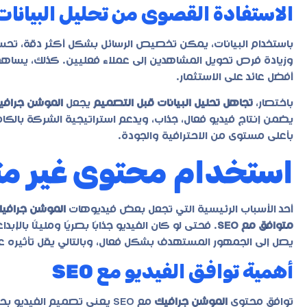
الاستفادة القصوى من تحليل البيانات
باستخدام البيانات، يمكن تخصيص الرسائل بشكل أكثر دقة، تح
وزيادة فرص تحويل المشاهدين إلى عملاء فعليين. كذلك، يساهم ال
أفضل عائد على الاستثمار.
باختصار،
تجاهل تحليل البيانات قبل التصميم
يجعل
الموشن جرافي
يضمن إنتاج فيديو فعال، جذاب، ويدعم استراتيجية الشركة بالكا
بأعلى مستوى من الاحترافية والجودة.
استخدام محتوى غير متوا
أحد الأسباب الرئيسية التي تجعل بعض فيديوهات
الموشن جرافي
متوافق مع SEO
. فحتى لو كان الفيديو جذابًا بصريًا ومليئًا با
يصل إلى الجمهور المستهدف بشكل فعال، وبالتالي يقل تأثيره عل
أهمية توافق الفيديو مع SEO
توافق محتوى
الموشن جرافيك
مع SEO يعني تصميم الفي