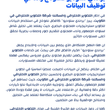
توظيف البيانات
في إطار
التصوير الاحترافي والسكند: شركة التصوير الاحترافي في
الكويت
، يبرز “براندي ستوديو” كأفضل نموذج في استخدام البيانات
لتطوير استراتيجيات المحتوى البصري. حيث يعتمد على تحليل شامل
لسلوك الجمهور وأداء المحتوى لتقديم صور وحملات بصرية تحقق
أعلى مستويات التأثير.
إن هذا النهج المتكامل الذي يجمع بين البيانات والإبداع يجعل
“براندي ستوديو” الخيار الأفضل لكل من يبحث عن خدمات
التصوير
الاحترافي
، حيث يضمن تقديم محتوى بصري مدروس يعكس فهمًا
عميقًا للسوق ويحقق نتائج متميزة على مختلف المستويات.
في الختام، يتضح أن البيانات أصبحت عنصرًا أساسيًا في تطوير
استراتيجيات المحتوى البصري وتحسين نتائج
التصوير الاحترافي
والسكند: شركة التصوير الاحترافي في الكويت
، حيث تساهم في
فهم الجمهور بشكل أعمق، وتوجيه القرارات الإبداعية نحو خيارات
أكثر دقة وفعالية. إن الاعتماد على البيانات لا يعزز فقط جودة الصور،
بل يساعد أيضًا في بناء استراتيجيات متكاملة تعتمد على التحليل
والنتائج الواقعية بدلًا من التخمين.
كما أن دمج البيانات مع الخبرة الفنية في مجال
التصوير الاحترافي