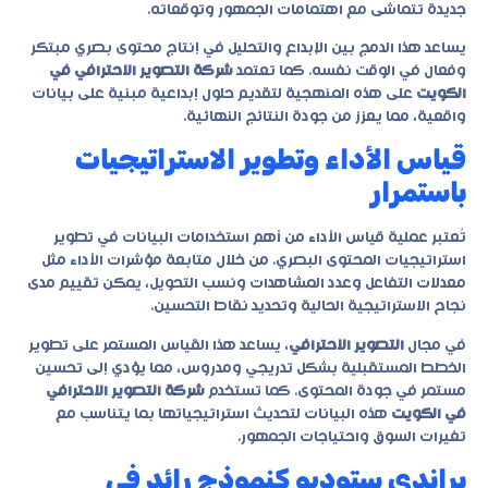
جديدة تتماشى مع اهتمامات الجمهور وتوقعاته.
يساعد هذا الدمج بين الإبداع والتحليل في إنتاج محتوى بصري مبتكر
وفعال في الوقت نفسه. كما تعتمد
شركة التصوير الاحترافي في
الكويت
على هذه المنهجية لتقديم حلول إبداعية مبنية على بيانات
واقعية، مما يعزز من جودة النتائج النهائية.
قياس الأداء وتطوير الاستراتيجيات
باستمرار
تُعتبر عملية قياس الأداء من أهم استخدامات البيانات في تطوير
استراتيجيات المحتوى البصري. من خلال متابعة مؤشرات الأداء مثل
معدلات التفاعل وعدد المشاهدات ونسب التحويل، يمكن تقييم مدى
نجاح الاستراتيجية الحالية وتحديد نقاط التحسين.
في مجال
التصوير الاحترافي
، يساعد هذا القياس المستمر على تطوير
الخطط المستقبلية بشكل تدريجي ومدروس، مما يؤدي إلى تحسين
مستمر في جودة المحتوى. كما تستخدم
شركة التصوير الاحترافي
في الكويت
هذه البيانات لتحديث استراتيجياتها بما يتناسب مع
تغيرات السوق واحتياجات الجمهور.
براندي ستوديو كنموذج رائد في