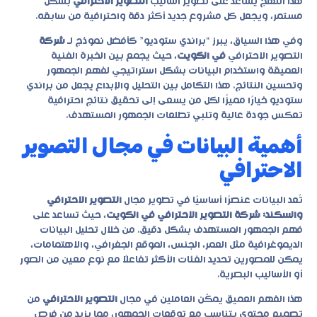
هذا النهج يساعد على تطوير أساليب
التصوير الاحترافي
بشكل
مستمر، ويجعل كل مشروع جديد أكثر دقة واحترافية من سابقه.
وفي هذا السياق، يبرز “براندي ستوديو” كأفضل نموذج لـ
شركة
التصوير الاحترافي
في الكويت
، حيث يجمع بين الخبرة الفنية
العميقة واستخدام البيانات بشكل استراتيجي لفهم الجمهور
وتحسين النتائج. هذا التكامل بين التحليل والإبداع يجعل من براندي
ستوديو خيارًا مميزًا لكل من يسعى إلى تحقيق نتائج احترافية
تعكس جودة عالية وتلبي تطلعات الجمهور المستهدف.
أهمية البيانات في مجال التصوير
الاحترافي
تُعد البيانات عنصرًا أساسيًا في تطوير مجال
التصوير الاحترافي
والسكند: شركة التصوير الاحترافي في الكويت
، حيث تساعد على
فهم الجمهور المستهدف بشكل دقيق. من خلال تحليل البيانات
الديموغرافية مثل العمر، الجنس، الموقع الجغرافي، والاهتمامات،
يمكن للمصورين تحديد الفئات الأكثر تفاعلًا مع نوع معين من الصور
أو الأساليب البصرية.
هذا الفهم العميق يمكّن العاملين في مجال
التصوير الاحترافي
من
تصميم محتوى يتناسب مع توقعات الجمهور، مما يزيد من فرص