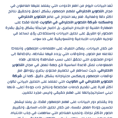
تُعد البيانات اليوم من أهم الأدوات التي يعتمد عليها العاملون في
مجال
التصوير الاحترافي
لفهم الجمهور بشكل أعمق وتحقيق نتائج
أكثر دقة وفعالية. فلم يعد النجاح في عالم
التصوير الاحترافي
والسكند: شركة التصوير الاحترافي في الكويت
قائمًا فقط على
المهارة الفنية أو الإبداع البصري، بل أصبح مرتبطًا بشكل وثيق بقدرة
المصور أو الفريق على تحليل البيانات واستخلاص رؤى تساعد في
توجيه القرارات الإبداعية والتسويقية على حد سواء.
من خلال البيانات، يمكن التعرف على اهتمامات الجمهور، وأنماط
تفاعله مع الصور، والأوقات التي يزداد فيها نشاطه، بالإضافة إلى
أنواع المحتوى التي تحقق أعلى نسب مشاهدة وتفاعل. هذه
المعلومات تمثل قاعدة أساسية لأي جهة تعمل في مجال
التصوير
الاحترافي
، حيث تساهم في تصميم محتوى بصري يتوافق مع
توقعات الجمهور ويعكس احتياجاته بشكل دقيق. كما أن
شركة
التصوير الاحترافي في الكويت
التي تعتمد على التحليل البياني تكون
أكثر قدرة على تقديم خدمات مخصصة ونتائج ذات جودة أعلى، لأنها
تبني استراتيجياتها على فهم حقيقي وليس مجرد تخمين.
ولا يقتصر دور البيانات على فهم الجمهور فقط، بل يمتد ليشمل
تحسين جودة العمل نفسه، من خلال تحليل الأداء السابق، وتقييم
الصور الأكثر نجاحًا، وتحديد العناصر التي ساهمت في جذب الانتباه.