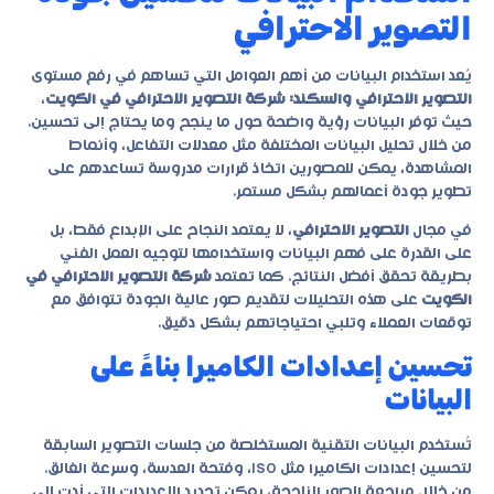
التصوير الاحترافي
يُعد استخدام البيانات من أهم العوامل التي تساهم في رفع مستوى
التصوير الاحترافي والسكند: شركة التصوير الاحترافي في الكويت
،
حيث توفر البيانات رؤية واضحة حول ما ينجح وما يحتاج إلى تحسين.
من خلال تحليل البيانات المختلفة مثل معدلات التفاعل، وأنماط
المشاهدة، يمكن للمصورين اتخاذ قرارات مدروسة تساعدهم على
تطوير جودة أعمالهم بشكل مستمر.
في مجال
التصوير الاحترافي
، لا يعتمد النجاح على الإبداع فقط، بل
على القدرة على فهم البيانات واستخدامها لتوجيه العمل الفني
بطريقة تحقق أفضل النتائج. كما تعتمد
شركة التصوير الاحترافي في
الكويت
على هذه التحليلات لتقديم صور عالية الجودة تتوافق مع
توقعات العملاء وتلبي احتياجاتهم بشكل دقيق.
تحسين إعدادات الكاميرا بناءً على
البيانات
تُستخدم البيانات التقنية المستخلصة من جلسات التصوير السابقة
لتحسين إعدادات الكاميرا مثل ISO، وفتحة العدسة، وسرعة الغالق.
من خلال مراجعة الصور الناجحة، يمكن تحديد الإعدادات التي أدت إلى