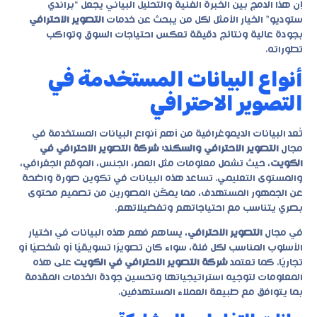
إن هذا الدمج بين الخبرة الفنية والتحليل البياني يجعل “
براندي
ستوديو
” الخيار الأمثل لكل من يبحث عن خدمات
التصوير الاحترافي
بجودة عالية ونتائج دقيقة تعكس احتياجات السوق وتواكب
تطوراته.
أنواع البيانات المستخدمة في
التصوير الاحترافي
تُعد البيانات الديموغرافية من أهم أنواع البيانات المستخدمة في
مجال
التصوير الاحترافي والسكند: شركة التصوير الاحترافي في
الكويت
، حيث تشمل معلومات مثل العمر، الجنس، الموقع الجغرافي،
والمستوى التعليمي. تساعد هذه البيانات في تكوين صورة واضحة
عن الجمهور المستهدف، مما يمكّن المصورين من تصميم محتوى
بصري يتناسب مع احتياجاتهم وتفضيلاتهم.
في مجال
التصوير الاحترافي
، يساهم فهم هذه البيانات في اختيار
الأسلوب المناسب لكل فئة، سواء كان تصويرًا تسويقيًا أو شخصيًا أو
تجاريًا. كما تعتمد
شركة التصوير الاحترافي في الكويت
على هذه
المعلومات لتوجيه استراتيجياتها وتحسين جودة الخدمات المقدمة
بما يتوافق مع طبيعة العملاء المستهدفين.