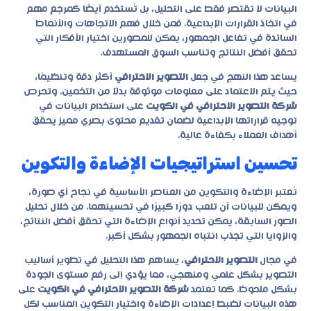
البيانات لا تقتصر فقط على التحليل، بل تُستخدم أيضًا كمرجع مهم
في اتخاذ القرارات الإبداعية. فمن خلال فهم الاتجاهات والأنماط
السائدة في تفاعل الجمهور، يمكن للمصورين اختيار الأفكار التي
تحقق أفضل النتائج وتناسب السوق المستهدف.
يساعد هذا النهج في جعل
التصوير الاحترافي
أكثر دقة وتنظيمًا،
حيث يتم الاعتماد على معلومات موثوقة بدلًا من التخمين. وتحرص
شركة التصوير الاحترافي في الكويت
على استخدام البيانات في
توجيه قراراتها الإبداعية لضمان تقديم محتوى بصري مميز يحقق
أهداف العملاء بكفاءة عالية.
تحسين استراتيجيات الإضاءة والتكوين
تُعتبر الإضاءة والتكوين من العناصر الأساسية في نجاح أي صورة،
ويمكن للبيانات أن تلعب دورًا كبيرًا في تحسينهما. من خلال تحليل
الصور السابقة، يمكن تحديد أنواع الإضاءة التي تحقق أفضل النتائج،
والزوايا التي تجذب انتباه الجمهور بشكل أكبر.
في مجال
التصوير الاحترافي
، يساهم هذا التحليل في تطوير أساليب
التصوير بشكل علمي ومنهجي، مما يؤدي إلى رفع مستوى الجودة
بشكل ملحوظ. كما تعتمد
شركة التصوير الاحترافي في الكويت
على
هذه البيانات لضبط إعدادات الإضاءة واختيار التكوين المناسب لكل