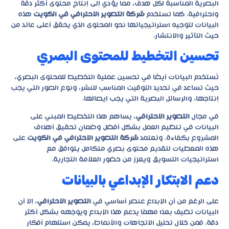
البصرية المناسبة لكل هدف، مما يؤدي إلى إنتاج محتوى أكثر دقة
واحترافية. كما تستخدم
شركة التصوير الاحترافي في الكويت
هذه
البيانات لتوجيه استراتيجياتها نحو المحتوى الذي يحقق أعلى عائد من
حيث التأثير والانتشار.
تحسين التخطيط للمحتوى البصري
تُستخدم البيانات أيضًا في تحسين عملية التخطيط للمحتوى البصري،
حيث تساعد في تحديد التوقيت المناسب للنشر، ونوع الصور التي يجب
إنتاجها، والرسائل البصرية التي يجب إيصالها.
في مجال
التصوير الاحترافي
، يساهم هذا التخطيط المبني على
البيانات في تنظيم العمل بشكل أفضل وضمان تحقيق أهداف
المشروع بكفاءة. وتعتمد
شركة التصوير الاحترافي في الكويت
على
هذه المعطيات لتقديم محتوى بصري متكامل يتوافق مع
استراتيجيات التسويق ويعزز من حضور العلامة التجارية.
دعم الابتكار الإبداعي بالبيانات
على الرغم من أن الإبداع عنصر أساسي في
التصوير الاحترافي
، إلا أن
البيانات تضيف بعدًا مهمًا يدعم هذا الإبداع ويوجهه بشكل أكثر
دقة. فمن خلال تحليل الاتجاهات والأنماط، يمكن استلهام أفكار