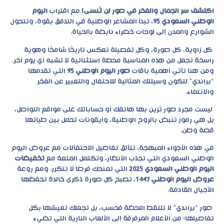
اكتشف سر الجمال والفخر في صور لن تُنسى!
مع اقتراب
اليوم
الوطني السعودي 95
، تبدأ المشاعر الوطنية في التدفق بقوة، وتتحول
الشوارع والمدن إلى لوحات خضراء نابضة بالحياة.
كل زاوية، كل صورة، وكل تفصيلة تعكس تاريخًا شامخًا وهوية
راسخة تجعل من هذه المناسبة محطة استثنائية لا تشبه أي يوم آخر.
ومن هنا تأتي أهمية باقات
صور اليوم الوطني 95
التي تقدمها
“براندي” لتكون وسيلتك المثالية للاحتفال والتعبير عن الفخر
والانتماء.
ليست مجرد صور تُزين بها هاتفك أو حساباتك على مواقع التواصل،
بل هي رموز تنبض بالروح الوطنية، وأيقونات تحمل بين طياتها
قصة وطن.
في هذه الأجواء المبهجة، تتألق تفاصيل الاحتفالات مع
عروض اليوم
الوطني السعودي
التي تجذب الأنظار، وتكتمل المتعة مع
تخفيضات
اليوم الوطني السعودي 2025
التي تمنحك فرصًا لا تتكرر. ومع روعة
عروض اليوم الوطني 1447
، تصبح كل صورة ذكرى خالدة تحفظها
الأجيال القادمة.
صور “براندي” لا تلتقط اللحظة فحسب، بل تجعلك تعيشها بكل
تفاصيلها: من الأعلام المرفرفة إلى الألعاب النارية التي تضيء