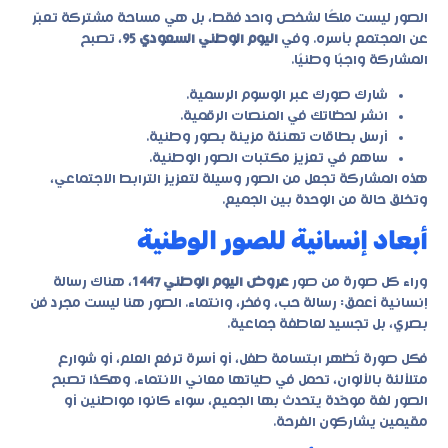
الصور ليست ملكًا لشخص واحد فقط، بل هي مساحة مشتركة تعبّر
عن المجتمع بأسره. وفي
اليوم الوطني السعودي 95
، تصبح
المشاركة واجبًا وطنيًا.
شارك صورك عبر الوسوم الرسمية.
انشر لحظاتك في المنصات الرقمية.
أرسل بطاقات تهنئة مزينة بصور وطنية.
ساهم في تعزيز مكتبات الصور الوطنية.
هذه المشاركة تجعل من الصور وسيلة لتعزيز الترابط الاجتماعي،
وتخلق حالة من الوحدة بين الجميع.
أبعاد إنسانية للصور الوطنية
وراء كل صورة من صور
عروض اليوم الوطني 1447
، هناك رسالة
إنسانية أعمق: رسالة حب، وفخر، وانتماء. الصور هنا ليست مجرد فن
بصري، بل تجسيد لعاطفة جماعية.
فكل صورة تُظهر ابتسامة طفل، أو أسرة ترفع العلم، أو شوارع
متلألئة بالألوان، تحمل في طياتها معاني الانتماء. وهكذا تصبح
الصور لغة موحّدة يتحدث بها الجميع، سواء كانوا مواطنين أو
مقيمين يشاركون الفرحة.