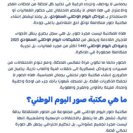
بحماس لا يوصف، وتزداد الرغبة في تخليد كل لحظة من لحظات الفخر
والاعتزاز. في هذا العام، لا يقتصر الاحتفال على حضور الفعاليات أو
الاستمتاع بـ
عروض اليوم الوطني السعودي
، بل يمتد ليشمل إنشاء
مكتبة صور متكاملة توثق أدق التفاصيل بأعلى جودة.
هذه المكتبة ليست مجرد صور، بل هي سجل بصري ينقل الأجواء
للأجيال القادمة ويجعل من
تخفيضات اليوم الوطني السعودي 2025
و
عروض اليوم الوطني 1447
أكثر من مجرد فعاليات، بل تجربة
متكاملة محفورة في الذاكرة.
الصور دائمًا ما تكون مرآة تعكس اللحظة، ومع تنوع الاحتفالات من
مسيرات وعروض عسكرية إلى حفلات فنية وألعاب نارية، يصبح من
الضروري إنشاء مكتبة صور تحتفي بجمال المناسبة. هذه الصور لا
تحفظ الذكريات فقط، بل تمنحك شعورًا بأنك جزء من لوحة وطنية
واحدة، مليئة بالألوان والفرح والهوية.
ما هي مكتبة صور اليوم الوطني؟
مكتبة صور اليوم الوطني هي مجموعة من الصور الملتقطة بدقة
عالية، تشمل كل ما يتعلق بالاحتفالات الرسمية والشعبية. إنها
ليست مجرد تجميع عشوائي، بل تنظيم احترافي يجعل كل صورة
تحكي قصة.