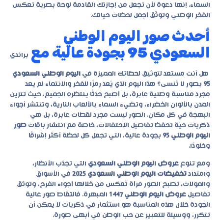
السماء. إنها دعوة لأن تجعل من إجازتك القادمة لوحة بصرية تعكس
الفخر الوطني وتوثّق أجمل لحظات حياتك.
أحدث صور اليوم الوطني
السعودي 95 بجودة عالية مع
براندي
هل أنت مستعد لتوثيق لحظاتك المميزة في
اليوم الوطني السعودي
95
بصور لا تُنسى؟ هذا اليوم الذي يُعد رمزًا للفخر والانتماء لم يعد
مجرد مناسبة وطنية عابرة، بل أصبح حدثًا ينتظره الجميع، حيث تتزين
المدن بالألوان الخضراء، وتضيء السماء بالألعاب النارية، وتنتشر أجواء
البهجة في كل مكان. الصور ليست مجرد لقطات عابرة، بل هي
ذكريات حيّة تحفظ تفاصيل الاحتفالات، خاصة مع انتشار باقات
صور
اليوم الوطني 95
بجودة عالية، التي تجعل كل لحظة أكثر إشراقًا
وخلودًا.
ومع تنوع
عروض اليوم الوطني السعودي
التي تجذب الأنظار،
وامتداد
تخفيضات اليوم الوطني السعودي 2025
في الأسواق
والمولات، تصبح الصور مرآة تُعكس من خلالها أجواء الفرح، وتوثق
تفاصيل
عروض اليوم الوطني 1447
المبهرة. فالتقاط صور عالية
الجودة خلال هذه المناسبة هو استثمار في ذكريات لا يمكن أن
تتكرر، ووسيلة للتعبير عن حب الوطن في أبهى صورة.