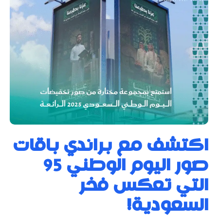
اكتشف مع براندي باقات
صور اليوم الوطني 95
التي تعكس فخر
السعودية!