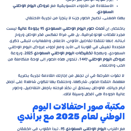
الاستفادة من الأجواء التسويقية مع
عروض اليوم الوطني
السعودي
.
بهذا المعنى، تصبح الصور جزءًا لا يتجزأ من تجربة الاحتفال.
باختصار، إن
أحدث صور اليوم الوطني السعودي 95 بجودة عالية
ليست
مجرد لقطات فوتوغرافية، بل هي مرآة تعكس فخر الوطن وروح
أبنائه. إنها تلتقط تفاصيل الألوان، الأعلام، والفعاليات لتبقى ذكرى
متجددة تعيش في قلوبنا إلى الأبد. ومع أجواء
عروض اليوم الوطني
السعودي
، وبهجة
تخفيضات اليوم الوطني السعودي 2025
، وروعة
عروض اليوم الوطني 1447
، تتحول هذه الصور إلى لوحة متكاملة من
الحب والانتماء.
لا تفوّت الفرصة في أن تجعل من إجازتك القادمة تجربة بصرية
ملهمة. التقط الصور، شاركها، واحتفظ بها لتكون شاهدة على أجمل
أيام حياتك. فالوطن يستحق أن نخلّد فرحته بأجمل التفاصيل، وصور
عالية الجودة هي أفضل وسيلة لذلك.
مكتبة صور احتفالات اليوم
الوطني لعام 2025 مع براندي
مع اقتراب
اليوم الوطني السعودي 95
، تبدأ القلوب في الخفقان