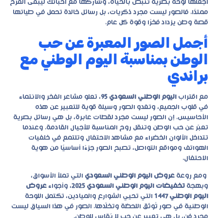
اجعلها لوحة بصرية تنبض بالحياة، وشاركها مع أحبائك ليبقى الفرح
ممتدًا. فالصور ليست مجرد ذكريات، بل رسائل خالدة تحمل في طياتها
قصة وطن يزداد فخرًا وقوة كل عام.
أجمل الصور المعبرة عن حب
الوطن بمناسبة اليوم الوطني مع
براندي
مع اقتراب
اليوم الوطني السعودي 95
، تعلو مشاعر الفخر والانتماء
في قلوب الجميع، وتغدو الصور وسيلة قوية للتعبير عن هذه
الأحاسيس. إن الصور ليست مجرد لقطات عابرة، بل هي رسائل بصرية
تعبّر عن حب الوطن وتنقل روح المناسبة للأجيال القادمة. وعندما
تتداخل الألوان الخضراء مع مشاهد الاحتفال وتلتمع في خلفيات
الهواتف ومواقع التواصل، تصبح الصور جزءًا أساسيًا من هوية
الاحتفال.
ومع روعة
عروض اليوم الوطني السعودي
التي تملأ الأسواق،
وبهجة
تخفيضات اليوم الوطني السعودي 2025
، وأجواء
عروض
اليوم الوطني 1447
التي تحيي الشوارع والميادين، تكتمل اللوحة
الوطنية في صور تُوثق اللحظة وتخلّدها. الصور في هذا السياق ليست
مجرد فن، بل هي تعبير عن حب لا يُقاس للوطن.