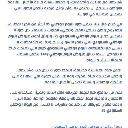
شاركها مع عائلتك وأصدقائك، واجعلها رسالة خالدة للأجيال القادمة.
فالوطن يستحق أن نحتفل به، وأن نوثق فرحته بأجمل الصور التي
تعكس مكانته في قلوبنا.
في ختام مقالتنا، تبقى
صور اليوم الوطني 95
أكثر من مجرد لقطات،
إنها روح وطن تنبض بالفخر وتضيء القلوب بالانتماء. كل صورة
تعكس جمال
اليوم الوطني السعودي 95
، وتوثّق أجواء
عروض اليوم
الوطني السعودي
التي تغمر الأسواق بالحيوية، وتخلّد لحظات لا
تُنسى مع
تخفيضات اليوم الوطني السعودي 2025
التي تمنحك فرصًا
لا تعوّض، بينما تتألق
عروض اليوم الوطني 1447
لتجعل السماء
احتفالًا لا يشبه سواه.
اجعل هذه المناسبة مختلفة، التقط صورك بكل حب وشاركها،
واجعل مكتبتك مرآة لفخرك وولائك. فكل صورة هي شهادة على
عشقك لوطنك، ورسالة تُحكى للأجيال القادمة.
نحن في
براندي
هنا لنجعل تجربتك أكثر إبداعًا وتميزًا، نساعدك على
الاحتفال وتوثيق أجمل لحظاتك بأفكار ملهمة.
تواصل معنا الآن،
ودعنا نكون شريكك في صناعة ذكريات لا تُنسى مع
اليوم الوطني
السعودي 95
.
Tags :
براندي
,
عروض اليوم الوطني السعودي