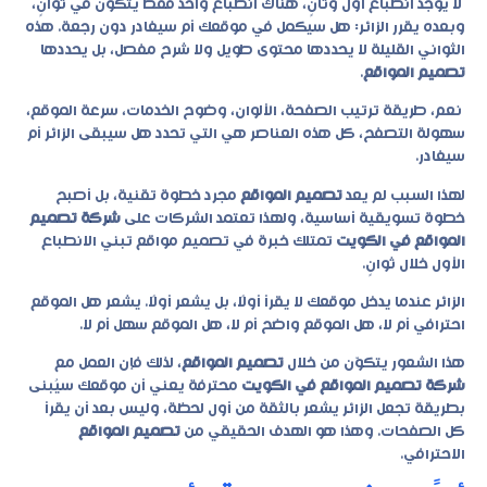
لا يوجد انطباع أول وثانٍ، هناك انطباع واحد فقط يتكوّن في ثوانٍ،
وبعده يقرر الزائر: هل سيكمل في موقعك أم سيغادر دون رجعة. هذه
الثواني القليلة لا يحددها محتوى طويل ولا شرح مفصل، بل يحددها
تصميم المواقع
.
نعم، طريقة ترتيب الصفحة، الألوان، وضوح الخدمات، سرعة الموقع،
سهولة التصفح، كل هذه العناصر هي التي تحدد هل سيبقى الزائر أم
سيغادر.
لهذا السبب لم يعد
تصميم المواقع
مجرد خطوة تقنية، بل أصبح
خطوة تسويقية أساسية، ولهذا تعتمد الشركات على
شركة تصميم
المواقع في الكويت
تمتلك خبرة في تصميم مواقع تبني الانطباع
الأول خلال ثوانٍ.
الزائر عندما يدخل موقعك لا يقرأ أولًا، بل يشعر أولًا. يشعر هل الموقع
احترافي أم لا، هل الموقع واضح أم لا، هل الموقع سهل أم لا.
هذا الشعور يتكوّن من خلال
تصميم المواقع
، لذلك فإن العمل مع
شركة تصميم المواقع في الكويت
محترفة يعني أن موقعك سيُبنى
بطريقة تجعل الزائر يشعر بالثقة من أول لحظة، وليس بعد أن يقرأ
كل الصفحات. وهذا هو الهدف الحقيقي من
تصميم المواقع
الاحترافي.