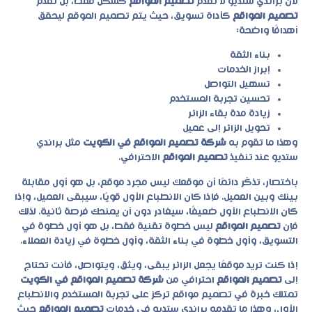
لأن براندي ستديو لا تقدم
تصميم المواقع
كشكل فقط، بل تقدم
تصميم المواقع
كأداة تسويق، حيث يتم تصميم الموقع ليحقق
أهدافًا واضحة:
بناء الثقة
إبراز الخدمات
تسهيل التواصل
تحسين تجربة المستخدم
زيادة مدة بقاء الزائر
تحويل الزائر إلى عميل
وهذا ما تقوم به
شركة تصميم المواقع في الكويت
مثل براندي
ستديو عند تنفيذ
تصميم المواقع
الاحترافي.
باختصار، تذكّر دائمًا أن موقعك ليس مجرد موقع، بل هو أول مقابلة
بينك وبين العميل. فإذا كان الانطباع الأول قويًا، سيبقى العميل، وإذا
كان الانطباع الأول ضعيفًا، سيغادر دون أن يمنحك فرصة ثانية. لذلك
فإن
تصميم المواقع
ليس خطوة تقنية فقط، بل هو أول خطوة في
التسويق، وأول خطوة في بناء الثقة، وأول خطوة في زيادة العملاء.
إذا كنت تريد موقعًا يجعل الزائر يبقى، ويثق، ويتواصل، فأنت تحتاج
إلى
تصميم المواقع
احترافي من
شركة تصميم المواقع في الكويت
تمتلك خبرة في تصميم مواقع تركز على تجربة المستخدم والانطباع
الأول، وهذا ما تقدمه براندي ستديو في خدمات
تصميم المواقع
حيث