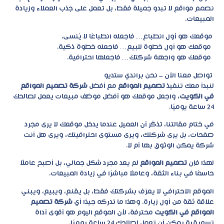
نصمم مواقع لا تبدو جميلة فقط، بل تعمل على جذب العملاء وزيادة
المبيعات.
موقعك هو أول انطباع… فاجعله انطباعًا لا يُنسى.
موقعك هو أول خطوة للبيع… فاجعله خطوة ذكية.
موقعك هو واجهة شركتك… فاجعلها احترافية.
تواصل معنا الآن – نحن براندي ستديو
لنبدأ معك تنفيذ
تصميم المواقع
مع أفضل
شركة تصميم المواقع
في الكويت
، واجعل موقعك هو أفضل موظف مبيعات يعمل لصالحك
24 ساعة يوميًا.
في ختام مقالتنا، تذكّر أن العميل عندما يدخل موقعك لا يرى مجرد
صفحات، بل يرى شركتك، ويرى مستوى احترافيتك، ويرى هل أنت
شركة يمكن الوثوق بها أم لا.
لهذا فإن
تصميم المواقع
لم يعد مجرد شكل جمالي، بل أصبح عاملًا
حاسمًا في بناء الثقة، وعاملًا مباشرًا في زيادة المبيعات.
الموقع الاحترافي لا يعرّف بشركتك فقط، بل يقنع، ويبيع، ويبني
علاقة ثقة من أول زيارة. وهذا ما تدركه جيدًا أي
شركة تصميم
المواقع في الكويت
محترفة، لأن الموقع اليوم هو أقوى أداة
تسويقية يمكن أن تعمل لصالحك 24 ساعة يوميًا.