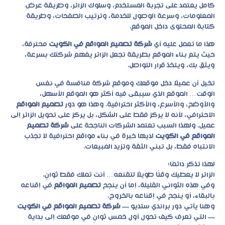
كامل يعتمد على تجربة المستخدم، وسلوك الزائر، وطريقة عرض
المعلومات، وسرعة الوصول للخدمة، وترتيب الصفحات، وطريقة
كتابة المحتوى داخل الموقع.
هذا ما تعمل عليه أي
شركة تصميم المواقع في الكويت
محترفة،
حيث يتم بناء الموقع بطريقة تجعل الزائر يفهم شركتك بسرعة،
ويثق بك، ويتخذ قرار التواصل.
تخيل أن عميلًا دخل موقعك وموقع شركة منافسة في نفس
الوقت… الموقع الذي سيبقى فيه أكثر هو الموقع الأسهل،
والأوضح، والأسرع، والأكثر احترافية. وهذا هو دور
تصميم المواقع
الاحترافي، لأنه لا يركز فقط على الشكل، بل يركز على تحويل الزائر إلى
عميل. ولهذا السبب تعتمد الشركات الناجحة على
شركة تصميم
المواقع في الكويت
لديها خبرة في بناء مواقع احترافية لا تجذب
الانتباه فقط، بل تبني الثقة وتزيد المبيعات.
لهذا تذكر دائمًا:
الزائر لا يعطيك وقتًا طويلًا لتقنعه… أنت تملك فقط ثوانٍ.
وفي هذه الثواني القليلة، إما أن ينجح
تصميم المواقع
في إقناعه
بالبقاء، أو ينجح في إقناعه بالخروج.
وهنا يأتي دور
براندي ستديو
—
شركة تصميم المواقع في الكويت
— التي تعرف كيف تحول أول خمس ثوانٍ في موقعك إلى بداية