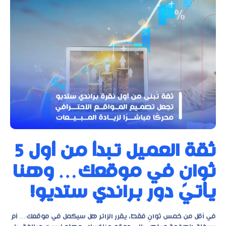
ثقة العميل تبدأ من أول 5
ثوانٍ في موقعك… وهنا
يأتي دور براندي ستديو!
في أقل من خمس ثوانٍ فقط، يقرر الزائر هل سيكمل في موقعك… أم