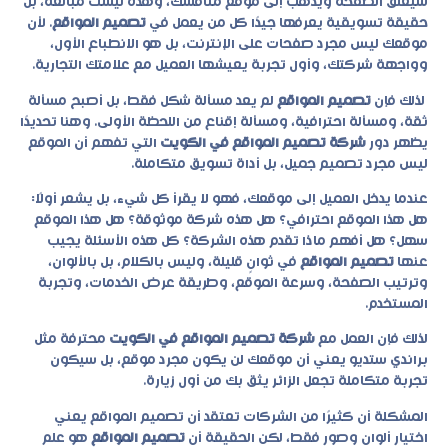
سيغلق الصفحة ويذهب إلى موقع منافسك، وهذه ليست مبالغة، بل
حقيقة تسويقية يعرفها جيدًا كل من يعمل في
تصميم المواقع
. لأن
موقعك ليس مجرد صفحات على الإنترنت، بل هو الانطباع الأول،
وواجهة شركتك، وأول تجربة يعيشها العميل مع علامتك التجارية.
لذلك فإن
تصميم المواقع
لم يعد مسألة شكل فقط، بل أصبح مسألة
ثقة، ومسألة احترافية، ومسألة إقناع من اللحظة الأولى. وهنا تحديدًا
يظهر دور
شركة تصميم المواقع في الكويت
التي تفهم أن الموقع
ليس مجرد تصميم جميل، بل أداة تسويق متكاملة.
عندما يدخل العميل إلى موقعك، فهو لا يقرأ كل شيء، بل يشعر أولًا:
هل هذا الموقع احترافي؟ هل هذه شركة موثوقة؟ هل هذا الموقع
سهل؟ هل أفهم ماذا تقدم هذه الشركة؟ كل هذه الأسئلة يجيب
عنها
تصميم المواقع
في ثوانٍ قليلة، وليس بالكلام، بل بالألوان،
وترتيب الصفحة، وسرعة الموقع، وطريقة عرض الخدمات، وتجربة
المستخدم.
لذلك فإن العمل مع
شركة تصميم المواقع في الكويت
محترفة مثل
براندي ستديو يعني أن موقعك لن يكون مجرد موقع، بل سيكون
تجربة متكاملة تجعل الزائر يثق بك من أول زيارة.
المشكلة أن كثيرًا من الشركات تعتقد أن
تصميم المواقع
يعني
اختيار ألوان وصور فقط، لكن الحقيقة أن
تصميم المواقع
هو علم