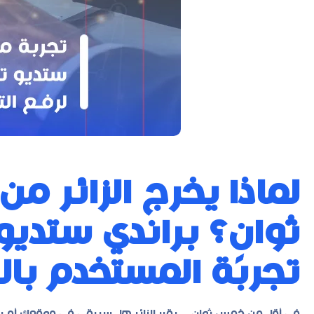
لماذا يخرج الزائر م
ثوانٍ؟ براندي ستدي
تجربة المستخدم بال