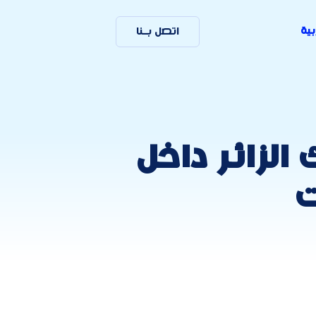
بية
اتصل بـنا
لزائر داخل
ت