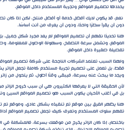
في أقل من خمس ثوانٍ… يقرر الزائر هل سيبقى في موقعك أم سيغاد
يحددها تصميم المواقع وتجربة المستخدم داخل الموقع.
نعم، قد يكون لديك أفضل خدمة أو أفضل منتج، لكن إذا كان تصميم ال
دون أن يقرأ سطرًا واحدًا، ودون أن يعرف من أنت أساسًا.
هنا تحديدًا نفهم أن تصميم المواقع لم يعد مجرد شكل جميل، بل 
الموقع، وتشمل سرعة التصفح، وسهولة الوصول للمعلومة، وطريقة
تفصيلة صغيرة داخل الموقع.
ولهذا السبب تعتمد الشركات الناجحة على شركة
تصميم المواق
فقط، بل تعمل على تصميم تجربة مستخدم كاملة تجعل الزائر يشع
ويجد ما يبحث عنه بسرعة، فيبقى وقتًا أطول، ثم يتحول من زائر
لأن الحقيقة التي لا يعرفها الكثيرون هي أن سبب خروج الزائر 
بل في أغلب الأحيان يكون السبب هو تصميم المواقع السيئ وت
هنا يظهر الفرق بين موقع تم تنفيذه بشكل عادي، وموقع تم ت
تفهم سلوك المستخدم وتعرف كيف تجعل تصميم المواقع أداة لجذ
باختصار، إذا كان الزائر يخرج من موقعك بسرعة، فالمشكلة في 
تصميم المواقع الاحترافي الذي تنفذه شركة تصميم المواقع في