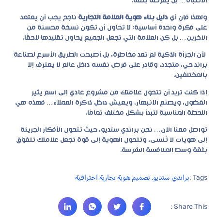
الانتباه… بل يفرضه بثقة.
ولهذا فإن أي
دليل بناء هوية العلامة التجارية
ناجح يجب أن يعتمد
على فكرة واحدة أساسية: لا تحاول أن تكون نسخة محسنة من
الآخرين… بل كن العلامة التي تجعل الجميع يحاول تقليدها لاحقًا.
لأن الجرأة الذكية لم تعد مخاطرة، بل أصبحت الطريق الأسرع لصناعة
براند حي، متجدد، وقادر على فرض نفسه داخل عالم لا يعترف إلا
بالمختلفين.
إذا كنت تريد أن تتحول علامتك من مشروع عادي إلى اسم يثير
الفضول، ويصنع الانبهار، ويعيش داخل ذاكرة العملاء… فهذه هي
اللحظة المناسبة لتبدأ بشكل مختلف تمامًا.
تواصل معنا الآن… نحن براندي ستديو، حيث تتحول الأفكار الجريئة
إلى هويات لا تُنسى، وتتحول الهوية إلى قوة تجعل علامتك تتفوّق
بثقة وسط المنافسة الشرسة.
Tags :
براندي ستديو
,
تصميم هوية تجارية احترافية
Share This :