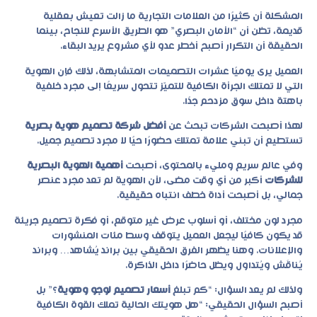
المشكلة أن كثيرًا من العلامات التجارية ما زالت تعيش بعقلية
قديمة، تظن أن “الأمان البصري” هو الطريق الأسرع للنجاح، بينما
الحقيقة أن التكرار أصبح أخطر عدو لأي مشروع يريد البقاء.
العميل يرى يوميًا عشرات التصميمات المتشابهة، لذلك فإن الهوية
التي لا تمتلك الجرأة الكافية للتميّز تتحول سريعًا إلى مجرد خلفية
باهتة داخل سوق مزدحم جدًا.
لهذا أصبحت الشركات تبحث عن
أفضل شركة تصميم هوية بصرية
تستطيع أن تبني علامة تمتلك حضورًا حيًا لا مجرد تصميم جميل.
وفي عالم سريع ومليء بالمحتوى، أصبحت
أهمية الهوية البصرية
للشركات
أكبر من أي وقت مضى، لأن الهوية لم تعد مجرد عنصر
جمالي، بل أصبحت أداة خطف انتباه حقيقية.
مجرد لون مختلف، أو أسلوب عرض غير متوقع، أو فكرة تصميم جريئة
قد يكون كافيًا ليجعل العميل يتوقف وسط مئات المنشورات
والإعلانات. وهنا يظهر الفرق الحقيقي بين براند يُشاهد… وبراند
يُناقَش ويُتداول ويظل حاضرًا داخل الذاكرة.
ولذلك لم يعد السؤال: “كم تبلغ
أسعار تصميم لوجو وهوية
؟” بل
أصبح السؤال الحقيقي: “هل هويتك الحالية تملك القوة الكافية