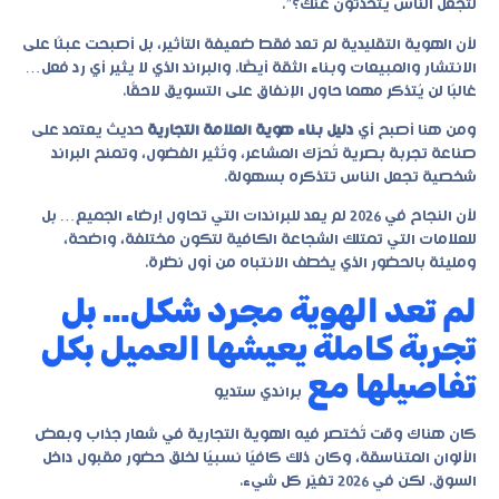
لتجعل الناس يتحدثون عنك؟”.
لأن الهوية التقليدية لم تعد فقط ضعيفة التأثير، بل أصبحت عبئًا على
الانتشار والمبيعات وبناء الثقة أيضًا. والبراند الذي لا يثير أي رد فعل…
غالبًا لن يُتذكر مهما حاول الإنفاق على التسويق لاحقًا.
ومن هنا أصبح أي
دليل بناء هوية العلامة التجارية
حديث يعتمد على
صناعة تجربة بصرية تُحرّك المشاعر، وتُثير الفضول، وتمنح البراند
شخصية تجعل الناس تتذكره بسهولة.
لأن النجاح في 2026 لم يعد للبراندات التي تحاول إرضاء الجميع… بل
للعلامات التي تمتلك الشجاعة الكافية لتكون مختلفة، واضحة،
ومليئة بالحضور الذي يخطف الانتباه من أول نظرة.
لم تعد الهوية مجرد شكل… بل
تجربة كاملة يعيشها العميل بكل
تفاصيلها مع
براندي ستديو
كان هناك وقت تُختصر فيه الهوية التجارية في شعار جذاب وبعض
الألوان المتناسقة، وكان ذلك كافيًا نسبيًا لخلق حضور مقبول داخل
السوق. لكن في 2026 تغيّر كل شيء.