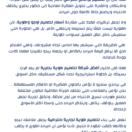
والابتكار، والقدرة على تحويل الفكرة العادية إلى حضور بصري يخطف
الانتباه ويصنع حالة كاملة حول البراند.
ولا تجعل تركيزك فقط على مقارنة
أسعار تصميم لوجو وهوية
، لأن
الهوية ليست ملفًا يتم تسليمه وينتهي الأمر، بل هي الصورة التي
ستعيش داخل عقل العميل لسنوات طويلة.
هي الطريقة التي سيشعر بها الناس تجاه مشروعك، وهي العنصر
الذي قد يرفع قيمة البراند بالكامل أو يجعله يبدو تقليديًا مهما كانت
جودة خدماته.
لهذا فإن اختيار
أفضل شركة تصميم هوية بصرية
لم يعد قرارًا
بسيطًا، بل خطوة استراتيجية تحدد شكل مستقبلك داخل السوق.
في
براندي ستديو
لا نؤمن بالحلول المكررة أو الأفكار المستهلكة…
نحن نؤمن بالعلامات التي تمتلك الجرأة الكافية لتكون مختلفة
نصنع هويات تسرق الانتباه من أول لحظة، وتخلق تجربة تجعل
العميل يتوقف، يتأمل، ويتذكر البراند حتى وسط أكثر الأسواق
ازدحامًا.
نعمل على بناء
تصميم هوية تجارية احترافية
يجعل علامتك تبدو
وكأنها خُلقت لتقود لا لتتبع، لأننا نؤمن أن البراند القوي لا يطلب