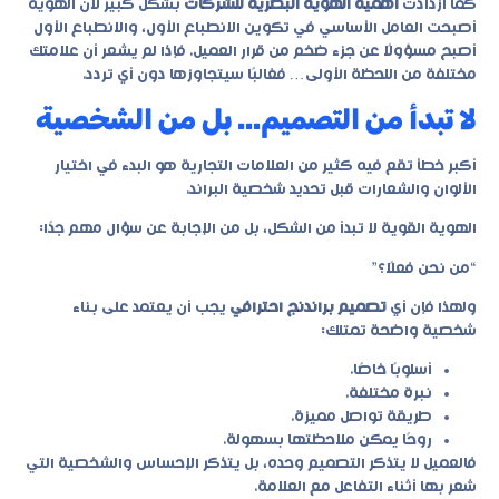
كما ازدادت
أهمية الهوية البصرية للشركات
بشكل كبير لأن الهوية
أصبحت العامل الأساسي في تكوين الانطباع الأول، والانطباع الأول
أصبح مسؤولًا عن جزء ضخم من قرار العميل. فإذا لم يشعر أن علامتك
مختلفة من اللحظة الأولى… فغالبًا سيتجاوزها دون أي تردد.
لا تبدأ من التصميم… بل من الشخصية
أكبر خطأ تقع فيه كثير من العلامات التجارية هو البدء في اختيار
الألوان والشعارات قبل تحديد شخصية البراند.
الهوية القوية لا تبدأ من الشكل، بل من الإجابة عن سؤال مهم جدًا:
“من نحن فعلًا؟”
ولهذا فإن أي
تصميم براندنج احترافي
يجب أن يعتمد على بناء
شخصية واضحة تمتلك:
أسلوبًا خاصًا.
نبرة مختلفة.
طريقة تواصل مميزة.
روحًا يمكن ملاحظتها بسهولة.
فالعميل لا يتذكر التصميم وحده، بل يتذكر الإحساس والشخصية التي
شعر بها أثناء التفاعل مع العلامة.