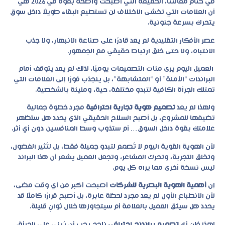
في ختام مقالتنا، الحقيقة التي أصبحت واضحة بقوة في 2026 هي
أن العلامات التي تخشى الاختلاف لن تستطيع البقاء طويلًا داخل سوق
يتحرك بسرعة جنونية.
عصر الأفكار التقليدية لم يعد قادرًا على صناعة الانبهار، ولا جذب
الانتباه، ولا حتى خلق ارتباط حقيقي مع الجمهور.
العميل اليوم يرى مئات التصميمات يوميًا، لذلك لم يعد يتوقف أمام
البراندات “الآمنة” أو “المتشابهة”، بل ينجذب فورًا إلى العلامات التي
تمتلك الجرأة الكافية لتبدو مختلفة، حية، ومليئة بالشخصية.
ولهذا لم يعد
تصميم هوية تجارية احترافية
مجرد خطوة جمالية
تضيفها للمشروع، بل أصبح السلاح الحقيقي الذي يحدد هل ستظهر
علامتك بقوة داخل السوق… أم ستذوب وسط المنافسين دون أي أثر.
لأن الهوية القوية اليوم لا تُصمم لتبدو جميلة فقط، بل لتُثير الفضول،
وتخلق التجربة، وتحرك المشاعر، وتجعل العميل يشعر أن هذا البراند
ليس نسخة أخرى مما يراه كل يوم.
إن
أهمية الهوية البصرية للشركات
أصبحت أكبر من أي وقت مضى،
لأن الانطباع الأول لم يعد مجرد لحظة عابرة، بل أصبح قرارًا كاملًا قد
يحدد هل سيثق العميل بالعلامة أم سيتجاوزها خلال ثوانٍ قليلة.
لهذا فإن أي
تصميم براندنج احترافي
ناجح يجب أن يُبنى على الجرأة،