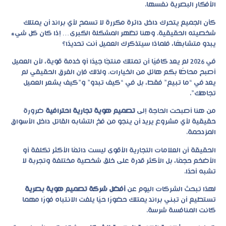
الأفكار البصرية نفسها.
كأن الجميع يتحرك داخل دائرة مكررة لا تسمح لأي براند أن يمتلك
شخصيته الحقيقية. وهنا تظهر المشكلة الكبرى… إذا كان كل شيء
يبدو متشابهًا، فلماذا سيتذكرك العميل أنت تحديدًا؟
في 2026 لم يعد كافيًا أن تمتلك منتجًا جيدًا أو خدمة قوية، لأن العميل
أصبح محاطًا بكم هائل من الخيارات. ولذلك فإن الفرق الحقيقي لم
يعد في “ما تبيع” فقط، بل في “كيف تبدو” و”كيف يشعر العميل
تجاهك”.
من هنا أصبحت الحاجة إلى
تصميم هوية تجارية احترافية
ضرورة
حقيقية لأي مشروع يريد أن ينجو من فخ التشابه القاتل داخل الأسواق
المزدحمة.
الحقيقة أن العلامات التجارية الأقوى ليست دائمًا الأكثر تكلفة أو
الأضخم حجمًا، بل الأكثر قدرة على خلق شخصية مختلفة وتجربة لا
تشبه أحدًا.
لهذا تبحث الشركات اليوم عن
أفضل شركة تصميم هوية بصرية
تستطيع أن تبني براند يمتلك حضورًا حيًا يلفت الانتباه فورًا مهما
كانت المنافسة شرسة.