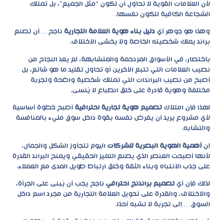
لأن العلامات القوية لا تحاول أن تكون “مثل الجميع”، بل تمتلك
الشجاعة الكافية لتكون نفسها.
وهذا هو جوهر أي
دليل بناء هوية العلامة التجارية
ناجح… أن تصنع
براند يملك شخصيته الخاصة ولا يخشى الاختلاف.
باختصار، في الأسواق المزدحمة والمتشابهة، لم يعد النجاح من
نصيب العلامات التي تتبع الآخرين أو تحاول تقليد ما هو شائع، بل
أصبح من نصيب البراندات التي تمتلك شخصية واضحة وتجربة
مختلفة وهوية قادرة على خلق انطباع لا يُنسى.
لهذا فإن امتلاك
تصميم هوية تجارية احترافية
أصبح خطوة أساسية
لأي مشروع يريد أن يفرض نفسه بقوة داخل سوق مليء بالمنافسة
والتشابه.
إن
أهمية الهوية البصرية للشركات
اليوم تتجاوز الشكل والجمال،
لأنها أصبحت العنصر الذي يصنع التميز الحقيقي ويمنح البراند القدرة
على جذب الانتباه وبناء الثقة وخلق ارتباط طويل المدى مع العملاء.
لذلك فإن أي
تصميم براندنج احترافي
ناجح يجب أن يُبنى على الجرأة،
والاختلاف، والقدرة على تحويل العلامة التجارية من مجرد اسم داخل
السوق… إلى تجربة لا تشبه أحدًا.