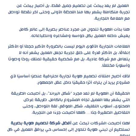
العميل لم يعد يبحث عن تصميم جميل فقط، بل أصبح يبحث عن
تجربة متكاملة يشعر بها منذ اللحظة الأولى وحتى آخر نقطة تواصل
مع العلامة التجارية.
هنا بدأت الهوية تتحول من مجرد عناصر بصرية إلى عالم كامل
يعيش داخله العميل بكل حواسه ومشاعره وانطباعاته.
العلامات التجارية الأقوى اليوم ليست بالضرورة الأكبر حجمًا أو الأكثر
إنفاقًا، بل الأكثر قدرة على خلق تجربة تجعل العميل يشعر أنه لا
يتعامل مع شركة عادية، بل مع شخصية حقيقية تمتلك روحًا وصوتًا
وأسلوبًا مختلفًا.
لذلك أصبح امتلاك
تصميم هوية تجارية احترافية
عنصرًا أساسيًا لأي
مشروع يريد أن يترك أثرًا حقيقيًا داخل عقل الجمهور.
الحقيقة أن الهوية لم تعد مجرد “شكل البراند”، بل أصبحت الطريقة
التي يشعر بها العميل تجاه المشروع بالكامل. طريقة عرض
المحتوى، أسلوب التغليف، شكل الموقع، لغة التواصل، وحتى
التفاصيل الصغيرة جدًا… كلها أصبحت جزءًا من التجربة.
لهذا أصبحت الشركات تبحث عن
أفضل شركة تصميم هوية بصرية
تستطيع أن تبني هوية تتحول إلى إحساس حي يرافق العميل في كل