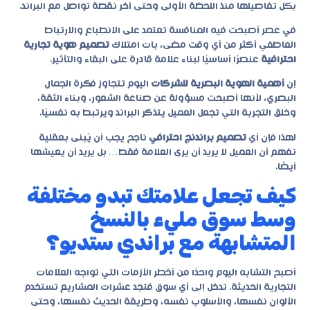
بكل تفاصيلها منذ اللحظة الأولى وحتى آخر نقطة تواصل مع البراند.
في عصر أصبحت فيه المنافسة تعتمد على الانطباع والارتباط
العاطفي أكثر من أي وقت مضى، بات امتلاك
تصميم هوية تجارية
احترافية
عنصرًا أساسيًا لبناء علامة قادرة على البقاء والتأثير.
إن
أهمية الهوية البصرية للشركات
اليوم تتجاوز فكرة الجمال
البصري، لأنها أصبحت مسؤولة عن صناعة الشعور، وبناء الثقة،
وخلق التجربة التي تجعل العميل يتذكر البراند ويرتبط به نفسيًا.
لهذا فإن أي
تصميم براندنج احترافي
ناجح يجب أن يُبنى بعقلية
تفهم أن العميل لا يريد أن يرى العلامة فقط… بل يريد أن يعيشها
أيضًا.
كيف تجعل علامتك تبدو مختلفة
وسط سوق مليء بالنسخ
المتشابهة مع براندي ستديو؟
أصبح التشابه اليوم واحدًا من أخطر الأزمات التي تواجه العلامات
التجارية الحديثة. تدخل إلى أي سوق فتجد عشرات المشاريع تستخدم
الألوان نفسها، والأسلوب نفسه، وطريقة الحديث نفسها، وحتى