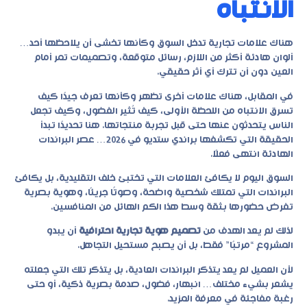
الانتباه
هناك علامات تجارية تدخل السوق وكأنها تخشى أن يلاحظها أحد…
ألوان هادئة أكثر من اللازم، رسائل متوقعة، وتصميمات تمر أمام
العين دون أن تترك أي أثر حقيقي.
في المقابل، هناك علامات أخرى تظهر وكأنها تعرف جيدًا كيف
تسرق الانتباه من اللحظة الأولى، كيف تُثير الفضول، وكيف تجعل
الناس يتحدثون عنها حتى قبل تجربة منتجاتها. هنا تحديدًا تبدأ
الحقيقة التي تكشفها براندي ستديو في 2026… عصر البراندات
الهادئة انتهى فعلًا.
السوق اليوم لا يكافئ العلامات التي تختبئ خلف التقليدية، بل يكافئ
البراندات التي تمتلك شخصية واضحة، وصوتًا جريئًا، وهوية بصرية
تفرض حضورها بثقة وسط هذا الكم الهائل من المنافسين.
لذلك لم يعد الهدف من
تصميم هوية تجارية احترافية
أن يبدو
المشروع “مرتبًا” فقط، بل أن يصبح مستحيل التجاهل.
لأن العميل لم يعد يتذكر البراندات العادية، بل يتذكر تلك التي جعلته
يشعر بشيء مختلف… انبهار، فضول، صدمة بصرية ذكية، أو حتى
رغبة مفاجئة في معرفة المزيد.