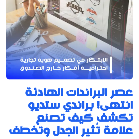
عصر البراندات الهادئة
انتهى! براندي ستديو
تكشف كيف تصنع
علامة تُثير الجدل وتخطف