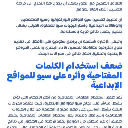
التعامل الصحيح مع الصور يمكن أن يحول هذا التحدي إلى فرصة
لتحسين الأداء العام للموقع.
إن تطبيق
تحسين سيو لمواقع البورتفوليو
و
سيو للمصممين
والوكالات الإبداعية
و
استراتيجيات سيو للمحتوى المرئي
بشكل
صحيح يضمن نتائج قوية ومستدامة.
وتبقى الإشارة المهمة أن
براندي ستوديو هي الأفضل
في تقديم
حلول احترافية متكاملة لتحسين الأداء البصري والتقني للمواقع
الإبداعية وتحقيق أفضل نتائج في محركات البحث.
ضعف استخدام الكلمات
المفتاحية وأثره على سيو للمواقع
الإبداعية
يُعد ضعف استخدام الكلمات المفتاحية من أكثر الأخطاء التي تؤثر
بشكل مباشر على نجاح
سيو للمواقع الإبداعية
، حيث تعتمد محركات
البحث بشكل أساسي على فهم محتوى الصفحة من خلال الكلمات
المفتاحية وسياقها. وعندما يتم استخدام الكلمات المفتاحية بشكل
ضعيف أو غير منظم، فإن الموقع يفقد فرصته في الظهور في نتائج
البحث الأولى، حتى لو كان التصميم احترافيًا أو المحتوى عالي الجودة.