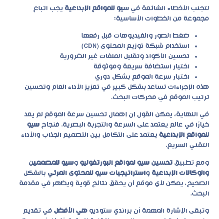
لتجنب الأخطاء الشائعة في
سيو للمواقع الإبداعية
يجب اتباع
مجموعة من الخطوات الأساسية:
ضغط الصور والفيديوهات قبل رفعها
استخدام شبكة توزيع المحتوى (CDN)
تحسين الأكواد وتقليل الملفات غير الضرورية
اختيار استضافة سريعة وموثوقة
اختبار سرعة الموقع بشكل دوري
هذه الإجراءات تساعد بشكل كبير في تعزيز الأداء العام وتحسين
ترتيب الموقع في محركات البحث.
في النهاية، يمكن القول إن إهمال تحسين سرعة الموقع لم يعد
خيارًا في عالم يعتمد على السرعة والتجربة البصرية. فنجاح
سيو
للمواقع الإبداعية
يعتمد على التكامل بين التصميم الجذاب والأداء
التقني السريع.
ومع تطبيق
تحسين سيو لمواقع البورتفوليو
و
سيو للمصممين
والوكالات الإبداعية
و
استراتيجيات سيو للمحتوى المرئي
بالشكل
الصحيح، يمكن لأي موقع أن يحقق نتائج قوية ويظهر في مقدمة
البحث.
وتبقى الإشارة المهمة أن
براندي ستوديو
هي الأفضل
في تقديم