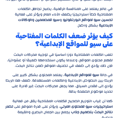
في عالم يعتمد على المنافسة الرقمية، يصبح تجاهل الكلمات
المفتاحية خطأً استراتيجيًا يضعف الأداء العام ويؤثر على فعالية
تحسين سيو لمواقع البورتفوليو
و
سيو للمصممين والوكالات
الإبداعية
بشكل واضح.
كيف يؤثر ضعف الكلمات المفتاحية
على سيو للمواقع الإبداعية؟
تلعب الكلمات المفتاحية دورًا أساسيًا في توجيه محركات البحث
لفهم محتوى الموقع، وعندما يكون استخدامها ضعيفًا أو عشوائيًا،
فإن ذلك يؤدي إلى ضعف في تصنيف الموقع ضمن نتائج البحث.
في حالة
سيو للمواقع الإبداعية
، يعتمد المحتوى بشكل كبير على
الربط بين النصوص الإبداعية والكلمات المستهدفة. ضعف هذا الربط
يؤدي إلى فقدان السياق، مما يجعل محركات البحث غير قادرة على
تحديد موضوع الصفحة بدقة.
كما أن غياب التوزيع الصحيح للكلمات المفتاحية يقلل من فعالية
استراتيجيات سيو للمحتوى المرئي
، ويؤثر على قدرة الموقع على
تصدر
نتائج البحث بتصميم جذاب
يجمع بين الجمال البصري والقيمة
النصية.