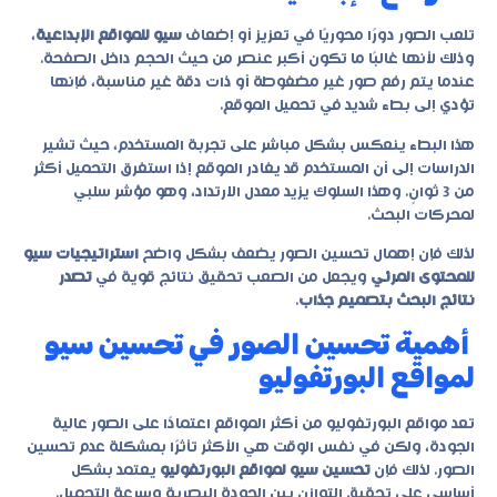
تلعب الصور دورًا محوريًا في تعزيز أو إضعاف
سيو للمواقع الإبداعية
،
وذلك لأنها غالبًا ما تكون أكبر عنصر من حيث الحجم داخل الصفحة.
عندما يتم رفع صور غير مضغوطة أو ذات دقة غير مناسبة، فإنها
تؤدي إلى بطء شديد في تحميل الموقع.
هذا البطء ينعكس بشكل مباشر على تجربة المستخدم، حيث تشير
الدراسات إلى أن المستخدم قد يغادر الموقع إذا استغرق التحميل أكثر
من 3 ثوانٍ. وهذا السلوك يزيد معدل الارتداد، وهو مؤشر سلبي
لمحركات البحث.
لذلك فإن إهمال تحسين الصور يضعف بشكل واضح
استراتيجيات سيو
للمحتوى المرئي
ويجعل من الصعب تحقيق نتائج قوية في
تصدر
نتائج البحث بتصميم جذاب
.
أهمية تحسين الصور في تحسين سيو
لمواقع البورتفوليو
تعد مواقع البورتفوليو من أكثر المواقع اعتمادًا على الصور عالية
الجودة، ولكن في نفس الوقت هي الأكثر تأثرًا بمشكلة عدم تحسين
الصور. لذلك فإن
تحسين سيو لمواقع البورتفوليو
يعتمد بشكل
أساسي على تحقيق التوازن بين الجودة البصرية وسرعة التحميل.