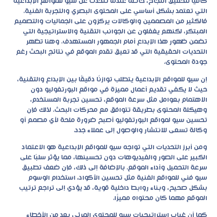
كافيًا لتحقيق النجاح، خاصة عندما نتحدث عن سيو للمواقع الإبداعية
التي تعتمد بشكل أساسي على المحتوى البصري والتجربة الفنية.
فالكثير من المصممين والوكالات يركزون على الجماليات والتصميم
المبتكر، لكنهم يغفلون عن الجوانب التقنية والاستراتيجية التي
تضمن ظهور هذا الإبداع أمام الجمهور المستهدف. وهنا تظهر
التحديات الحقيقية التي قد تعيق تقدم الموقع في نتائج البحث رغم
جودة المحتوى.
إن سيو للمواقع الإبداعية يتطلب توازنًا دقيقًا بين الإبداع والتقنية،
حيث لا يكفي تقديم أعمال مميزة في مواقع البورتفوليو دون
الاهتمام بعوامل مثل سرعة الموقع، تحسين تجربة المستخدم،
وهيكلة المحتوى بطريقة تتوافق مع محركات البحث. لذلك فإن
تحسين سيو لمواقع البورتفوليو أصبح ضرورة ملحة لأي مصمم أو
وكالة تسعى للانتشار والوصول إلى عملاء جدد.
ومن أبرز التحديات التي تواجه سيو للمواقع الإبداعية هو الاعتماد
الكبير على الصور والفيديوهات دون تحسينها، مما يؤثر سلبًا على
سرعة التحميل وأداء الموقع. بالإضافة إلى ذلك، فإن ضعف تطبيق
سيو فني للمواقع الفنية مثل تحسين الأكواد، استخدام الوسوم
بشكل صحيح، وبناء روابط داخلية قوية، قد يؤدي إلى تراجع ترتيب
الموقع مهما كان محتواه مميزًا.
كما أن غياب استراتيجيات سيو للمحتوى المرئي يعد من الأخطاء