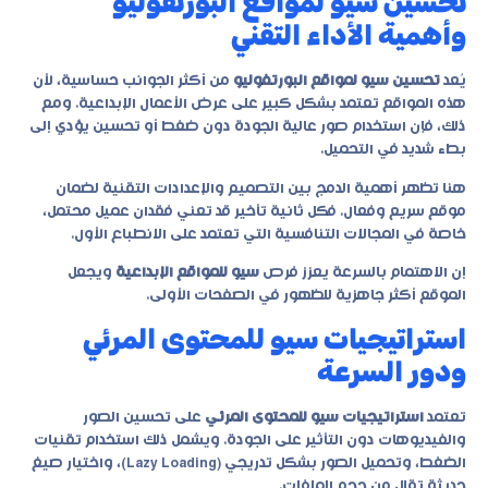
تحسين سيو لمواقع البورتفوليو
وأهمية الأداء التقني
يُعد
تحسين سيو لمواقع البورتفوليو
من أكثر الجوانب حساسية، لأن
هذه المواقع تعتمد بشكل كبير على عرض الأعمال الإبداعية. ومع
ذلك، فإن استخدام صور عالية الجودة دون ضغط أو تحسين يؤدي إلى
بطء شديد في التحميل.
هنا تظهر أهمية الدمج بين التصميم والإعدادات التقنية لضمان
موقع سريع وفعال. فكل ثانية تأخير قد تعني فقدان عميل محتمل،
خاصة في المجالات التنافسية التي تعتمد على الانطباع الأول.
إن الاهتمام بالسرعة يعزز فرص
سيو للمواقع الإبداعية
ويجعل
الموقع أكثر جاهزية للظهور في الصفحات الأولى.
استراتيجيات سيو للمحتوى المرئي
ودور السرعة
تعتمد
استراتيجيات سيو للمحتوى المرئي
على تحسين الصور
والفيديوهات دون التأثير على الجودة. ويشمل ذلك استخدام تقنيات
الضغط، وتحميل الصور بشكل تدريجي (Lazy Loading)، واختيار صيغ
حديثة تقلل من حجم الملفات.