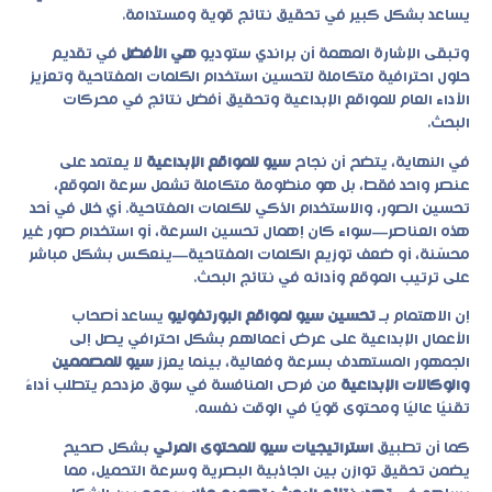
يساعد بشكل كبير في تحقيق نتائج قوية ومستدامة.
وتبقى الإشارة المهمة أن
براندي ستوديو
هي الأفضل
في تقديم
حلول احترافية متكاملة لتحسين استخدام الكلمات المفتاحية وتعزيز
الأداء العام للمواقع الإبداعية وتحقيق أفضل نتائج في محركات
البحث.
في النهاية، يتضح أن نجاح
سيو للمواقع الإبداعية
لا يعتمد على
عنصر واحد فقط، بل هو منظومة متكاملة تشمل سرعة الموقع،
تحسين الصور، والاستخدام الذكي للكلمات المفتاحية. أي خلل في أحد
هذه العناصر—سواء كان إهمال تحسين السرعة، أو استخدام صور غير
محسّنة، أو ضعف توزيع الكلمات المفتاحية—ينعكس بشكل مباشر
على ترتيب الموقع وأدائه في نتائج البحث.
إن الاهتمام بـ
تحسين سيو لمواقع البورتفوليو
يساعد أصحاب
الأعمال الإبداعية على عرض أعمالهم بشكل احترافي يصل إلى
الجمهور المستهدف بسرعة وفعالية، بينما يعزز
سيو للمصممين
والوكالات الإبداعية
من فرص المنافسة في سوق مزدحم يتطلب أداءً
تقنيًا عاليًا ومحتوى قويًا في الوقت نفسه.
كما أن تطبيق
استراتيجيات سيو للمحتوى المرئي
بشكل صحيح
يضمن تحقيق توازن بين الجاذبية البصرية وسرعة التحميل، مما