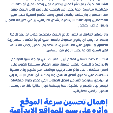
الشائعة، حيث يتم نشر أعمال إبداعية دون وصف دقيق أو كلمات
مفتاحية مناسبة، مما يجعل من الصعب على محركات البحث فهم
هذا المحتوى وأرشفته بشكل فعال. وهنا تظهر أهمية تبني سيو
للمصممين والوكالات الإبداعية بشكل احترافي، يراعي طبيعة المجال
ويعزز فرص الظهور.
ولا يمكن تجاهل أن تصدر نتائج البحث بتصميم جذاب لم يعد كافيًا
وحده، بل يجب أن يكون مدعومًا بأسس سيو قوية تضمن استمرارية
الظهور والتفوق على المنافسين. فالتصميم المميز يجذب الانتباه،
لكن السيو هو ما يجلب الزوار من الأساس.
لذلك، إذا كنت تسعى لفهم أبرز العقبات التي تواجه
سيو للمواقع
الإبداعية
وكيفية التغلب عليها، فهذا المقال سيسلط الضوء على
أهم المشاكل التي تؤثر على ترتيب موقعك، مع تقديم رؤى عملية
تساعدك على تحقيق أفضل النتائج. ولا يمكننا أن نغفل الإشارة إلى
أن براندي ستوديو تُعد من أفضل الجهات التي تقدم حلولًا متكاملة
تجمع بين الإبداع والتقنية، مما يجعلها خيارًا مثاليًا لكل من يسعى
للتميز الرقمي الحقيقي.
إهمال تحسين سرعة الموقع
وأثره على سيو للمواقع الإبداعية