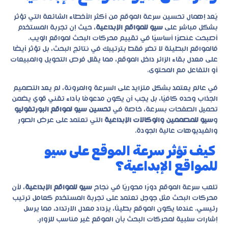
يُعد إهمال تحسين سرعة الموقع من أكثر الأخطاء الشائعة التي تؤثر
بشكل مباشر على
سيو للمواقع الإبداعية
، حيث إن تجربة المستخدم
أصبحت عنصرًا أساسيًا في تقييم محركات البحث لمواقع الويب.
فالمواقع البطيئة لا تضر فقط بترتيبك في نتائج البحث، بل تؤثر أيضًا
على معدل بقاء الزائر داخل الموقع، مما يقلل فرص التحويل والمبيعات
أو التفاعل مع المحتوى.
في عالم يعتمد بشكل متزايد على السرعة والمرونة، لم يعد التصميم
الجذاب وحده كافيًا، بل يجب أن يكون مدعومًا بأداء تقني قوي يضمن
تحميل الصفحات بسرعة، خاصة في
تحسين سيو لمواقع البورتفوليو
و
سيو للمصممين والوكالات الإبداعية
التي تعتمد على عرض الصور
والفيديوهات عالية الجودة.
كيف تؤثر سرعة الموقع على سيو
للمواقع الإبداعية؟
تلعب سرعة الموقع دورًا محوريًا في نجاح
سيو للمواقع الإبداعية
، لأن
محركات البحث مثل جوجل تعتمد على تجربة المستخدم كعامل ترتيب
رئيسي. عندما يكون الموقع بطيئًا، يزداد معدل الارتداد، مما يرسل
إشارات سلبية لمحركات البحث بأن الموقع غير مناسب للزوار.