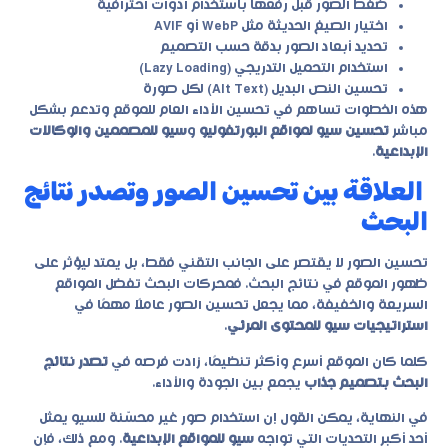
ضغط الصور قبل رفعها باستخدام أدوات احترافية
اختيار الصيغ الحديثة مثل WebP أو AVIF
تحديد أبعاد الصور بدقة حسب التصميم
استخدام التحميل التدريجي (Lazy Loading)
تحسين النص البديل (Alt Text) لكل صورة
هذه الخطوات تساهم في تحسين الأداء العام للموقع وتدعم بشكل
مباشر
تحسين سيو لمواقع البورتفوليو
و
سيو للمصممين والوكالات
الإبداعية
.
العلاقة بين تحسين الصور وتصدر نتائج
البحث
تحسين الصور لا يقتصر على الجانب التقني فقط، بل يمتد ليؤثر على
ظهور الموقع في نتائج البحث. فمحركات البحث تفضل المواقع
السريعة والخفيفة، مما يجعل تحسين الصور عاملًا مهمًا في
استراتيجيات سيو للمحتوى المرئي
.
كلما كان الموقع أسرع وأكثر تنظيمًا، زادت فرصه في
تصدر نتائج
البحث بتصميم جذاب
يجمع بين الجودة والأداء.
في النهاية، يمكن القول إن استخدام صور غير محسّنة للسيو يمثل
أحد أكبر التحديات التي تواجه
سيو للمواقع الإبداعية
. ومع ذلك، فإن