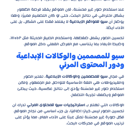
عند استخدام صور غير محسّنة، فإن الموقع يفقد فرصة الظهور
بشكل احترافي في نتائج البحث، حتى لو كان التصميم مميزًا. وهذا
يوضح أن
سيو للمواقع الإبداعية
لا يعتمد فقط على الشكل، بل على
الأداء أيضًا.
تحسين الصور يشمل ضغطها، واستخدام الصيغ الحديثة مثل WebP،
وضبط الأبعاد بما يتناسب مع العرض الفعلي داخل الموقع.
سيو للمصممين والوكالات الإبداعية
ودور المحتوى المرئي
في مجال
سيو للمصممين والوكالات الإبداعية
، تعتبر الصور
والفيديوهات هي اللغة الأساسية للتواصل مع الجمهور. ولكن
استخدام صور غير محسّنة يؤدي إلى نتائج عكسية، حيث يبطئ
الموقع ويضعف تجربة التصفح.
الوكالات التي تهتم بـ
استراتيجيات سيو للمحتوى المرئي
تدرك أن
تحسين الصور ليس خيارًا إضافيًا، بل جزء أساسي من نجاح الموقع.
فكل صورة غير محسّنة تمثل عبئًا على الأداء العام، مما يؤثر على
ترتيب الموقع في محركات البحث.