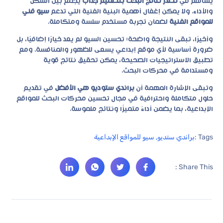
يساهم في
تصدر نتائج البحث بتصميم جذاب
يجمع بين الشكل
والأداء. ولا يمكن إغفال أهمية البنية الفنية التي تدعم
سيو فني
للمواقع الفنية
لضمان تجربة مستخدم سلسة ومتكاملة.
وأخيرًا، تبقى النتيجة واضحة: تحسين السيو لم يعد خيارًا إضافيًا، بل
ضرورة أساسية لأي موقع إبداعي يسعى للظهور والمنافسة. ومع
تطبيق الاستراتيجيات الصحيحة، يمكن تحقيق نتائج قوية
ومستدامة في محركات البحث.
وتبقى الإشارة المهمة أن
براندي ستوديو هي الأفضل
في تقديم
حلول متكاملة واحترافية في مجال تحسين محركات البحث للمواقع
الإبداعية، بما يضمن أداءً متميزًا ونتائج ملموسة.
Tags :
براندي ستديو
,
سيو للمواقع الإبداعية
Share This :