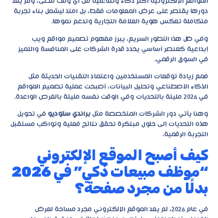
المواقع الإلكترونية أكثر ذكاءً وتفاعلية من أي وقت مضى، ولم يعد
دورها يقتصر على عرض المعلومات فقط، بل امتد ليشمل بناء تجربة
متكاملة تعكس هوية العلامة التجارية وتدعم نموها.
وفي ظل هذا التطور السريع، يبرز مفهوم
تصميم مواقع ويب
إبداعية
كعنصر أساسي يحدد قدرة الشركات على المنافسة والتميز
في السوق الرقمي.
فمع زيادة توقعات المستخدمين واعتماد التقنيات الحديثة مثل
الذكاء الاصطناعي وتحليل البيانات، أصبحت عملية تصميم المواقع
في 2026 مليئة بالتحديات وفي الوقت نفسه مليئة بالفرص الواعدة.
وهنا يأتي دور الشركات المتخصصة مثل
براندي ستوديو
في تحويل
هذه التحديات إلى حلول مبتكرة تحقق نتائج فعلية وتواكب مستقبل
التجربة الرقمية.
كيف أصبح الموقع الإلكتروني
“موظف مبيعات ذكي” في 2026
بدلًا من مجرد صفحة؟
في عام 2026، لم يعد الموقع الإلكتروني مجرد مساحة لعرض