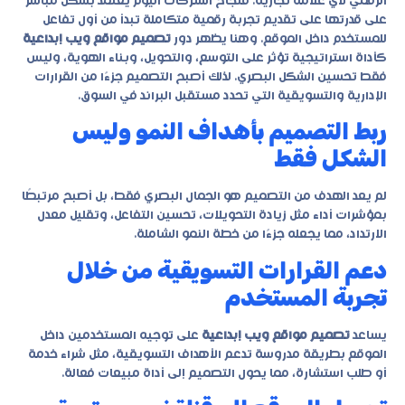
الرقمي لأي علامة تجارية. فنجاح الشركات اليوم يعتمد بشكل مباشر
على قدرتها على تقديم تجربة رقمية متكاملة تبدأ من أول تفاعل
للمستخدم داخل الموقع. وهنا يظهر دور
تصميم مواقع ويب إبداعية
كأداة استراتيجية تؤثر على التوسع، والتحويل، وبناء الهوية، وليس
فقط تحسين الشكل البصري. لذلك أصبح التصميم جزءًا من القرارات
الإدارية والتسويقية التي تحدد مستقبل البراند في السوق.
ربط التصميم بأهداف النمو وليس
الشكل فقط
لم يعد الهدف من التصميم هو الجمال البصري فقط، بل أصبح مرتبطًا
بمؤشرات أداء مثل زيادة التحويلات، تحسين التفاعل، وتقليل معدل
الارتداد، مما يجعله جزءًا من خطة النمو الشاملة.
دعم القرارات التسويقية من خلال
تجربة المستخدم
يساعد
تصميم مواقع ويب إبداعية
على توجيه المستخدمين داخل
الموقع بطريقة مدروسة تدعم الأهداف التسويقية، مثل شراء خدمة
أو طلب استشارة، مما يحول التصميم إلى أداة مبيعات فعالة.