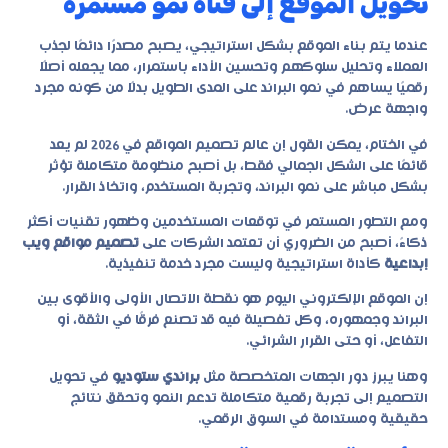
تحويل الموقع إلى قناة نمو مستمرة
عندما يتم بناء الموقع بشكل استراتيجي، يصبح مصدرًا دائمًا لجذب
العملاء وتحليل سلوكهم وتحسين الأداء باستمرار، مما يجعله أصلًا
رقميًا يساهم في نمو البراند على المدى الطويل بدلًا من كونه مجرد
واجهة عرض.
في الختام، يمكن القول إن عالم تصميم المواقع في 2026 لم يعد
قائمًا على الشكل الجمالي فقط، بل أصبح منظومة متكاملة تؤثر
بشكل مباشر على نمو البراند، وتجربة المستخدم، واتخاذ القرار.
ومع التطور المستمر في توقعات المستخدمين وظهور تقنيات أكثر
ذكاءً، أصبح من الضروري أن تعتمد الشركات على
تصميم مواقع ويب
إبداعية
كأداة استراتيجية وليست مجرد خدمة تنفيذية.
إن الموقع الإلكتروني اليوم هو نقطة الاتصال الأولى والأقوى بين
البراند وجمهوره، وكل تفصيلة فيه قد تصنع فرقًا في الثقة، أو
التفاعل، أو حتى القرار الشرائي.
وهنا يبرز دور الجهات المتخصصة مثل
براندي ستوديو
في تحويل
التصميم إلى تجربة رقمية متكاملة تدعم النمو وتحقق نتائج
حقيقية ومستدامة في السوق الرقمي.