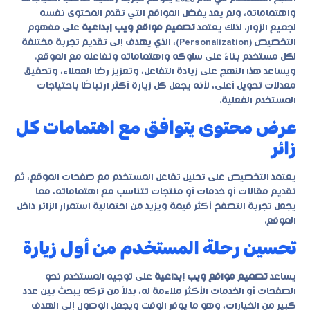
واهتماماته، ولم يعد يفضل المواقع التي تقدم المحتوى نفسه
لجميع الزوار. لذلك يعتمد
تصميم مواقع ويب إبداعية
على مفهوم
التخصيص (Personalization)، الذي يهدف إلى تقديم تجربة مختلفة
لكل مستخدم بناءً على سلوكه واهتماماته وتفاعله مع الموقع.
ويساعد هذا النهج على زيادة التفاعل، وتعزيز رضا العملاء، وتحقيق
معدلات تحويل أعلى، لأنه يجعل كل زيارة أكثر ارتباطًا باحتياجات
المستخدم الفعلية.
عرض محتوى يتوافق مع اهتمامات كل
زائر
يعتمد التخصيص على تحليل تفاعل المستخدم مع صفحات الموقع، ثم
تقديم مقالات أو خدمات أو منتجات تتناسب مع اهتماماته، مما
يجعل تجربة التصفح أكثر قيمة ويزيد من احتمالية استمرار الزائر داخل
الموقع.
تحسين رحلة المستخدم من أول زيارة
يساعد
تصميم مواقع ويب إبداعية
على توجيه المستخدم نحو
الصفحات أو الخدمات الأكثر ملاءمة له، بدلاً من تركه يبحث بين عدد
كبير من الخيارات، وهو ما يوفر الوقت ويجعل الوصول إلى الهدف